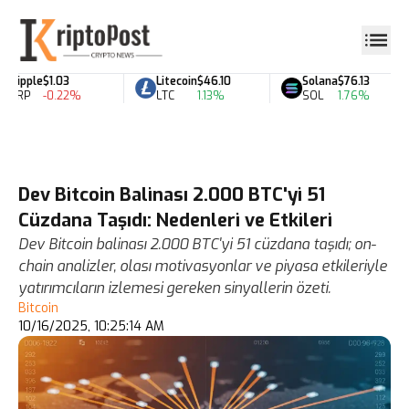
Ripple
$1.03
Litecoin
$46.10
Solana
$76.13
XRP
-0.22%
LTC
1.13%
SOL
1.76%
Dev Bitcoin Balinası 2.000 BTC'yi 51
Cüzdana Taşıdı: Nedenleri ve Etkileri
Dev Bitcoin balinası 2.000 BTC'yi 51 cüzdana taşıdı; on-
chain analizler, olası motivasyonlar ve piyasa etkileriyle
yatırımcıların izlemesi gereken sinyallerin özeti.
Bitcoin
10/16/2025, 10:25:14 AM