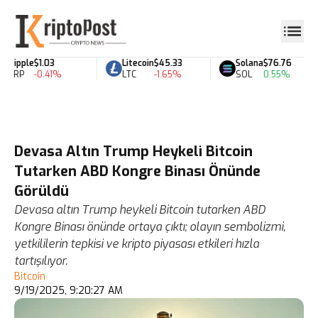
Ripple
$1.03
Litecoin
$45.33
Solana
$76.76
XRP
-0.41%
LTC
-1.65%
SOL
0.55%
Devasa Altın Trump Heykeli Bitcoin
Tutarken ABD Kongre Binası Önünde
Görüldü
Devasa altın Trump heykeli Bitcoin tutarken ABD
Kongre Binası önünde ortaya çıktı; olayın sembolizmi,
yetkililerin tepkisi ve kripto piyasası etkileri hızla
tartışılıyor.
Bitcoin
9/19/2025, 9:20:27 AM