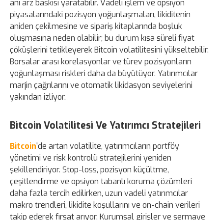
ani arz baskısı yaratabilir. Vadeli işlem ve opsiyon
piyasalarındaki pozisyon yoğunlaşmaları, likiditenin
aniden çekilmesine ve sipariş kitaplarında boşluk
oluşmasına neden olabilir; bu durum kısa süreli fiyat
çöküşlerini tetikleyerek Bitcoin volatilitesini yükseltebilir.
Borsalar arası korelasyonlar ve türev pozisyonların
yoğunlaşması riskleri daha da büyütüyor. Yatırımcılar
marjin çağrılarını ve otomatik likidasyon seviyelerini
yakından izliyor.
Bitcoin Volatilitesi Ve Yatırımcı Stratejileri
Bitcoin
'de artan volatilite, yatırımcıların portföy
yönetimi ve risk kontrolü stratejilerini yeniden
şekillendiriyor. Stop-loss, pozisyon küçültme,
çeşitlendirme ve opsiyon tabanlı koruma çözümleri
daha fazla tercih edilirken, uzun vadeli yatırımcılar
makro trendleri, likidite koşullarını ve on-chain verileri
takip ederek fırsat arıyor. Kurumsal girişler ve sermaye