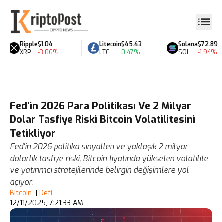
Ripple
$1.04
Litecoin
$45.43
Solana
$72.89
XRP
-3.06%
LTC
0.47%
SOL
-1.94%
Fed'in 2026 Para Politikası Ve 2 Milyar
Dolar Tasfiye Riski Bitcoin Volatilitesini
Tetikliyor
Fed'in 2026 politika sinyalleri ve yaklaşık 2 milyar
dolarlık tasfiye riski, Bitcoin fiyatında yükselen volatilite
ve yatırımcı stratejilerinde belirgin değişimlere yol
açıyor.
Bitcoin
|
Defi
12/11/2025, 7:21:33 AM