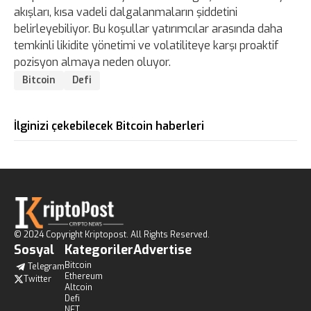
akışları, kısa vadeli dalgalanmaların şiddetini
belirleyebiliyor. Bu koşullar yatırımcılar arasında daha
temkinli likidite yönetimi ve volatiliteye karşı proaktif
pozisyon almaya neden oluyor.
Bitcoin
Defi
İlginizi çekebilecek Bitcoin haberleri
© 2024 Copyright Kriptopost. All Rights Reserved.
Sosyal
Kategoriler
Advertise
Bitcoin
Telegram
Ethereum
Twitter
Altcoin
Defi
NFT