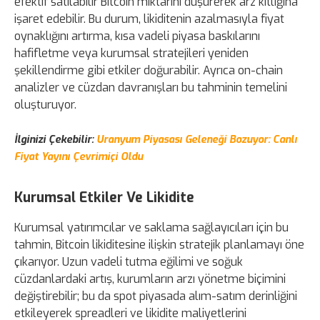
efektif satılabilir Bitcoin miktarını düşürerek arz kıtlığına
işaret edebilir. Bu durum, likiditenin azalmasıyla fiyat
oynaklığını artırma, kısa vadeli piyasa baskılarını
hafifletme veya kurumsal stratejileri yeniden
şekillendirme gibi etkiler doğurabilir. Ayrıca on-chain
analizler ve cüzdan davranışları bu tahminin temelini
oluşturuyor.
İlginizi Çekebilir:
Uranyum Piyasası Geleneği Bozuyor: Canlı
Fiyat Yayını Çevrimiçi Oldu
Kurumsal Etkiler Ve Likidite
Kurumsal yatırımcılar ve saklama sağlayıcıları için bu
tahmin, Bitcoin likiditesine ilişkin stratejik planlamayı öne
çıkarıyor. Uzun vadeli tutma eğilimi ve soğuk
cüzdanlardaki artış, kurumların arzı yönetme biçimini
değiştirebilir; bu da spot piyasada alım-satım derinliğini
etkileyerek spreadleri ve likidite maliyetlerini