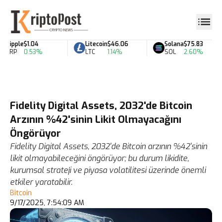
Ripple
$1.04
Litecoin
$46.06
Solana
$75.83
XRP
0.53%
LTC
1.14%
SOL
2.60%
Fidelity Digital Assets, 2032'de Bitcoin
Arzının %42'sinin Likit Olmayacağını
Öngörüyor
Fidelity Digital Assets, 2032'de Bitcoin arzının %42'sinin
likit olmayabileceğini öngörüyor; bu durum likidite,
kurumsal strateji ve piyasa volatilitesi üzerinde önemli
etkiler yaratabilir.
Bitcoin
9/17/2025, 7:54:09 AM