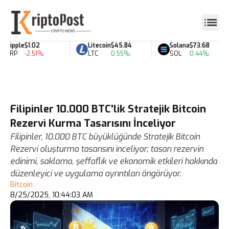
Ripple
$1.02
Litecoin
$45.84
Solana
$73.68
XRP
-2.51%
LTC
0.55%
SOL
0.44%
Filipinler 10.000 BTC'lik Stratejik Bitcoin
Rezervi Kurma Tasarısını İnceliyor
Filipinler, 10.000 BTC büyüklüğünde Stratejik Bitcoin
Rezervi oluşturma tasarısını inceliyor; tasarı rezervin
edinimi, saklama, şeffaflık ve ekonomik etkileri hakkında
düzenleyici ve uygulama ayrıntıları öngörüyor.
Bitcoin
8/25/2025, 10:44:03 AM