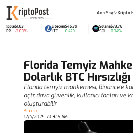
Ana Sayfa
Kripto 
ipple
$1.03
Litecoin
$45.79
Solana
$73.76
RP
-2.08%
LTC
0.42%
SOL
0.34%
Florida Temyiz Mahke
Dolarlık BTC Hırsızlığı
Florida temyiz mahkemesi, Binance'e karşı
açtı; dava güvenlik, kullanıcı fonları v
oluşturabilir.
Bitcoin
12/4/2025, 7:09:15 AM