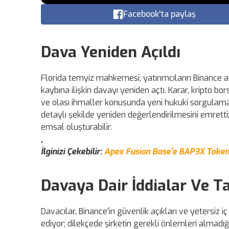
Facebook'ta paylaş
Dava Yeniden Açıldı
Florida temyiz mahkemesi, yatırımcıların Binance a
kaybına ilişkin davayı yeniden açtı. Karar, kripto b
ve olası ihmaller konusunda yeni hukuki sorgulama
detaylı şekilde yeniden değerlendirilmesini emretti
emsal oluşturabilir.
,
İlginizi Çekebilir:
Apex Fusion Base'e BAP3X Tokeni 
Davaya Dair İddialar Ve T
Davacılar, Binance’in güvenlik açıkları ve yetersiz i
ediyor; dilekçede şirketin gerekli önlemleri almadı