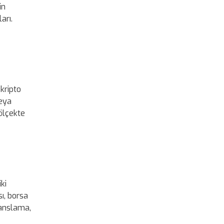
in
arı.
kripto
veya
ölçekte
ki
ı, borsa
sanslama,