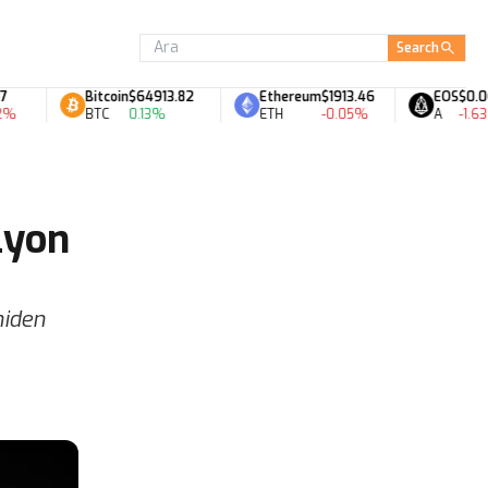
Search
Bitcoin
$64913.82
Ethereum
$1913.46
EOS
$0.06
BTC
0.13%
ETH
-0.05%
A
-1.63%
lyon
niden