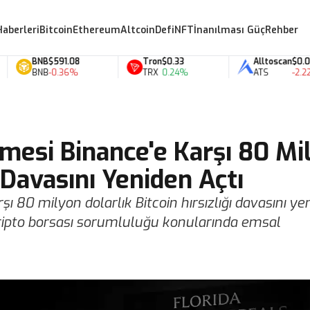
Haberleri
Bitcoin
Ethereum
Altcoin
Defi
NFT
İnanılması Güç
Rehber
BNB
$591.08
Tron
$0.33
Alltoscan
$0.07
BNB
-0.36%
TRX
0.24%
ATS
-2.22%
mesi Binance'e Karşı 80 Mi
 Davasını Yeniden Açtı
 80 milyon dolarlık Bitcoin hırsızlığı davasını ye
e kripto borsası sorumluluğu konularında emsal