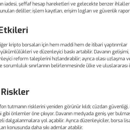
 iadesi, şeffaf hesap hareketleri ve gelecekte benzer ihlaller
nulan deliller; işlem kayıtları, erişim logları ve güvenlik raporl
tkileri
er kripto borsaları için hem maddi hem de itibari yaptırımlar
ükümlülükleri ve düzenleyici baskı artabilir. Davanın gelişimi, 
eyici reform taleplerini hızlandırabilir; ayrıca olası uzlaşma 
e sorumluluk sınırlarının belirlenmesinde ülke ve uluslararası 
 Riskler
fon tutmanın risklerini yeniden görünür kıldı; cüzdan güvenliği, i
i gibi önlemler öne çıkıyor. Davanın medyada geniş yer bulmas
deli dalgalanmalara yol açabilir. Ayrıca düzenleyiciler, borsa li
ı konusunda daha sıkı adımlar atabilir.