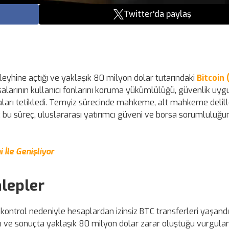
Twitter'da paylaş
leyhine açtığı ve yaklaşık 80 milyon dolar tutarındaki
Bitcoin 
orsalarının kullanıcı fonlarını koruma yükümlülüğü, güvenlik uy
ları tetikledi. Temyiz sürecinde mahkeme, alt mahkeme delill
; bu süreç, uluslararası yatırımcı güveni ve borsa sorumluluğu
İle Genişliyor
alepler
ç kontrol nedeniyle hesaplardan izinsiz BTC transferleri yaşandığ
ğı ve sonuçta yaklaşık 80 milyon dolar zarar oluştuğu vurgulan