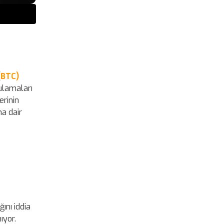
(BTC)
gulamaları
erinin
na dair
ını iddia
ıyor.