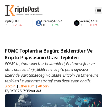
Ripple
$1.03
Litecoin
$45.52
Solana
$72.80
XRP
-2.29%
LTC
1.12%
SOL
-1.60%
FOMC Toplantısı Bugün: Beklentiler Ve
Kripto Piyasasının Olası Tepkileri
FOMC toplantısının faiz beklentileri, Fed mesajları ve
olası politika değişikliklerinin kripto para piyasası
üzerinde yaratabileceği volatilite, Bitcoin ve Ethereum
tepkileri ile yatırımcı stratejilerini özetleyen analiz.
Bitcoin
|
Ethereum
|
Altcoin
12/9/2025, 7:39:44 AM