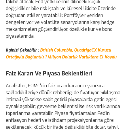
takibe alacak; Fed yetkililerinin dilindeki küçük
değişiklikler bile risk iştahı ve küresel likidite üzerinde
doğrudan etkiler yaratabilir. Portföyler yeniden
dengeleniyor ve volatilite senaryolarına karşı hedge
mekanizmaları güçlendiriliyor, özellikle kur ve bono
piyasalarında.
İlginizi Çekebilir :
British Columbia, QuadrigaCX Kurucu
Ortağıyla Bağlantılı 1 Milyon Dolarlık Varlıklara El Koydu
Faiz Kararı Ve Piyasa Beklentileri
Analistler, FOMC'nin faiz oranı kararının yanı sıra
sağladığı ileriye dönük rehberliği de fiyatlıyor. Sıkılaşma
ihtimali yüksekse sabit getirili piyasalarda getiri eğrisi
oynaklaşabilir; gevşeme beklentisi ise risk varlıklarında
toparlanma yaratabilir. Piyasa fiyatlamaları Fed'in
enflasyon hedefi ve istihdam projeksiyonlarına göre
şekillenecek; küçük bir ifade değişikliği bile dolar, tahvil