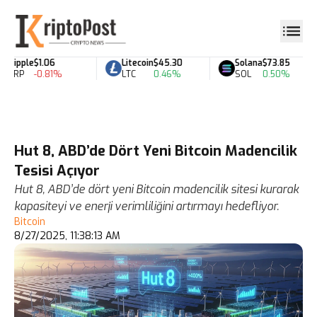
Ripple
$1.06
Litecoin
$45.30
Solana
$73.85
XRP
-0.81%
LTC
0.46%
SOL
0.50%
Hut 8, ABD’de Dört Yeni Bitcoin Madencilik
Tesisi Açıyor
Hut 8, ABD’de dört yeni Bitcoin madencilik sitesi kurarak
kapasiteyi ve enerji verimliliğini artırmayı hedefliyor.
Bitcoin
8/27/2025, 11:38:13 AM