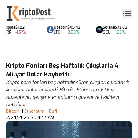
Ripple
$1.02
Litecoin
$45.42
Solana
$73.62
XRP
-1.51%
LTC
0.00%
SOL
1.36%
Kripto Fonları Beş Haftalık Çıkışlarla 4
Milyar Dolar Kaybetti
Kripto para fonları beş haftadır süren çıkışlarla yaklaşık
4 milyar dolar kaybetti; Bitcoin, Ethereum, ETF ve
düzenleyici gelişmeler yatırımcı güveni ve likiditeyi
belirliyor.
Bitcoin
|
Ethereum
|
Defi
2/24/2026, 7:04:47 AM