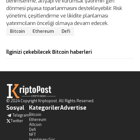
benimsenme, altyapı ve kurumsal yatırımın geri
dönmesi piyasa toparlanmasını destekleyebilir. Risk
yönetimi, çeşitlendirme ve likidite planlaması
yatırımcıların önceliği olmaya devam edecek.
Bitcoin
Ethereum
Defi
İlginizi çekebilecek Bitcoin haberleri
© 2024 Copyright Kriptopost. All Rights Reserved.
Sosyal
Kategoriler
Advertise
Bitcoin
Telegram
Ethereum
Twitter
Altcoin
Defi
NFT
İnanılması Güç