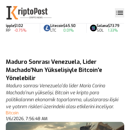
Ripple
$1.02
Litecoin
$45.50
Solana
$73.79
XRP
-0.75%
LTC
0.01%
SOL
1.33%
Maduro Sonrası Venezuela, Lider
Machado'Nun Yükselişiyle Bitcoin'e
Yönelebilir
Maduro sonrası Venezuela'da lider María Corina
Machado'nun yükselişi, Bitcoin ve kripto para
politikalarının ekonomik toparlanma, uluslararası ilişki
ve yatırım riskleri üzerindeki olası etkilerini inceliyor.
Bitcoin
1/6/2026, 7:56:48 AM