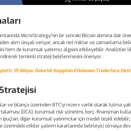
maları
larında MicroStrategy'nin bir sonraki Bitcoin alımına dair öne
den alım sinyali veriyor; ancak net miktar ve zamanlama belirs
i hem de kurumsal yatırımcı algısını etkileyebilir. Analistler lik
ndirerek temkinli strateji belirlenmesini öneriyor.
attı: 19 Milyar Dolarlık Kayıptan Etkilenen Traderlara Des
Stratejisi
lımlar ve bilanço üzerinden BTC'yi rezerv varlık olarak tutma ya
 ortalaması (DCA), kurumsal risk yönetimi, borç-finansman kull
 ipuçları, diğer kurumsal yatırımcılar için model teşkil edebilir;
te üzerindeki etkiler yatırım kararlarında belirleyici olmaya d