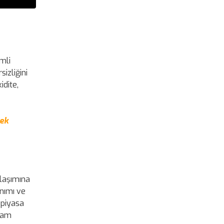
mli
izliğini
idite,
tek
klaşımına
anımı ve
 piyasa
evam