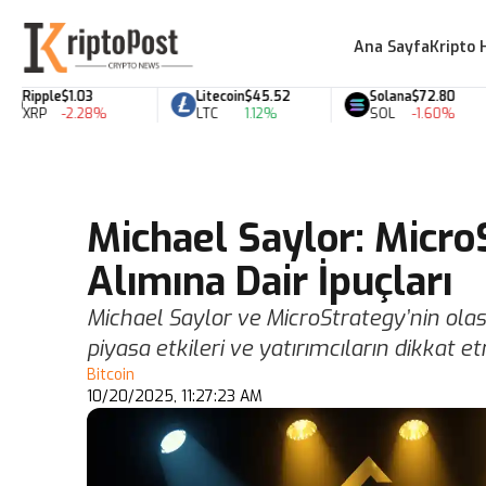
Ana Sayfa
Kripto 
Ripple
$1.03
Litecoin
$45.52
Solana
$72.80
XRP
-2.28%
LTC
1.12%
SOL
-1.60%
Michael Saylor: MicroS
Alımına Dair İpuçları
Michael Saylor ve MicroStrategy’nin olası y
piyasa etkileri ve yatırımcıların dikkat e
Bitcoin
10/20/2025, 11:27:23 AM