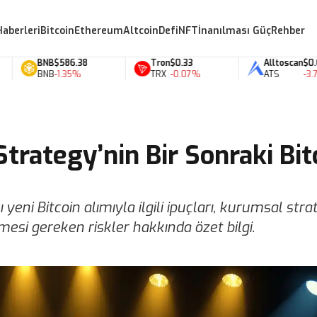
Haberleri
Bitcoin
Ethereum
Altcoin
Defi
NFT
İnanılması Güç
Rehber
BNB
$586.38
Tron
$0.33
Alltoscan
$0.07
BNB
-1.35%
TRX
-0.07%
ATS
-3.77%
trategy’nin Bir Sonraki Bit
eni Bitcoin alımıyla ilgili ipuçları, kurumsal strate
tmesi gereken riskler hakkında özet bilgi.