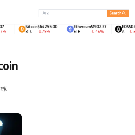
Search
Bitcoin
$64255.00
Ethereum
$1902.37
EOS
$0.07
BTC
-0.79%
ETH
-0.46%
A
-0.33%
coin
ji,