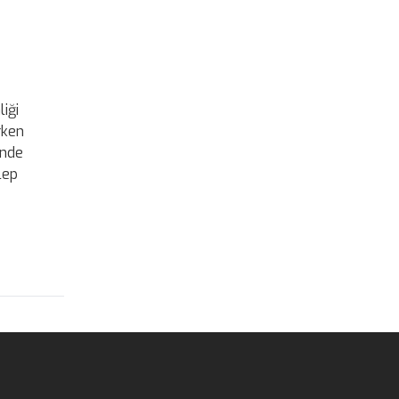
liği
rken
ünde
lep