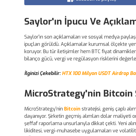
Saylor'ın İpucu Ve Açıkla
Saylor'ın son açıklamaları ve sosyal medya paylaşım
ipuçları görüldü. Açıklamalar kurumsal ölçekte yeni
koruyor. Bu tür iletişimler hem BTC fiyat dinamiklerin
bilanço gücü, vergi ve regülasyon risklerini değerle
İlginizi Çekebilir:
HTX 100 Milyon USDT Airdrop Başl
MicroStrategy'nin Bitcoin 
MicroStrategy'nin
Bitcoin
stratejisi, geniş çaplı a
dayanıyor. Şirketin geçmiş alımları dolar maliyeti
şeffaf raporlama unsurlarıyla dikkat çekti. Yeni alım
likiditesi, vergi-muhasebe uygulamaları ve volatili