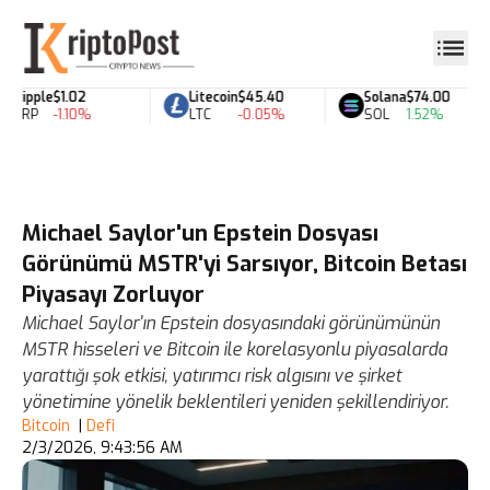
Ripple
$1.02
Litecoin
$45.40
Solana
$74.00
XRP
-1.10%
LTC
-0.05%
SOL
1.52%
Michael Saylor'un Epstein Dosyası
Görünümü MSTR'yi Sarsıyor, Bitcoin Betası
Piyasayı Zorluyor
Michael Saylor'ın Epstein dosyasındaki görünümünün
MSTR hisseleri ve Bitcoin ile korelasyonlu piyasalarda
yarattığı şok etkisi, yatırımcı risk algısını ve şirket
yönetimine yönelik beklentileri yeniden şekillendiriyor.
Bitcoin
|
Defi
2/3/2026, 9:43:56 AM