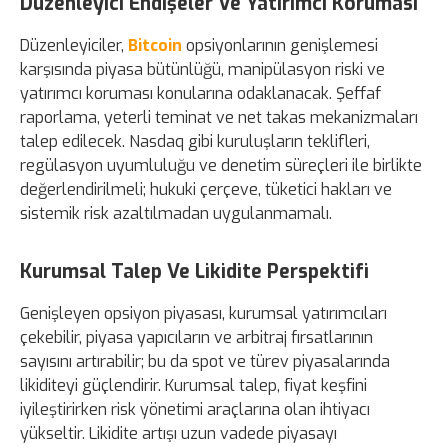
Düzenleyici Endişeler Ve Yatırımcı Koruması
Düzenleyiciler,
Bitcoin
opsiyonlarının genişlemesi
karşısında piyasa bütünlüğü, manipülasyon riski ve
yatırımcı koruması konularına odaklanacak. Şeffaf
raporlama, yeterli teminat ve net takas mekanizmaları
talep edilecek. Nasdaq gibi kuruluşların teklifleri,
regülasyon uyumluluğu ve denetim süreçleri ile birlikte
değerlendirilmeli; hukuki çerçeve, tüketici hakları ve
sistemik risk azaltılmadan uygulanmamalı.
Kurumsal Talep Ve Likidite Perspektifi
Genişleyen opsiyon piyasası, kurumsal yatırımcıları
çekebilir, piyasa yapıcıların ve arbitraj fırsatlarının
sayısını artırabilir; bu da spot ve türev piyasalarında
likiditeyi güçlendirir. Kurumsal talep, fiyat keşfini
iyileştirirken risk yönetimi araçlarına olan ihtiyacı
yükseltir. Likidite artışı uzun vadede piyasayı