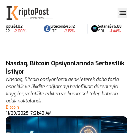
Ripple
$1.02
Litecoin
$45.12
Solana
$76.08
XRP
-2.00%
LTC
-2.15%
SOL
-1.44%
Nasdaq, Bitcoin Opsiyonlarında Serbestlik
İstiyor
Nasdaq, Bitcoin opsiyonlarını genişleterek daha fazla
esneklik ve likidite sağlamayı hedefliyor; düzenleyici
kaygılar, volatilite etkileri ve kurumsal talep haberin
odak noktalarıdır.
Bitcoin
11/29/2025, 7:21:48 AM