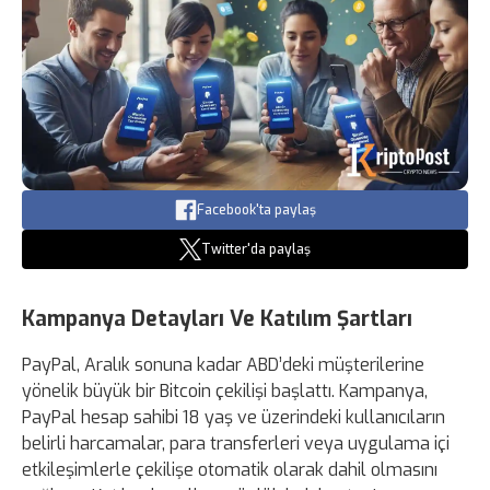
Facebook'ta paylaş
Twitter'da paylaş
Kampanya Detayları Ve Katılım Şartları
PayPal, Aralık sonuna kadar ABD’deki müşterilerine
yönelik büyük bir Bitcoin çekilişi başlattı. Kampanya,
PayPal hesap sahibi 18 yaş ve üzerindeki kullanıcıların
belirli harcamalar, para transferleri veya uygulama içi
etkileşimlerle çekilişe otomatik olarak dahil olmasını