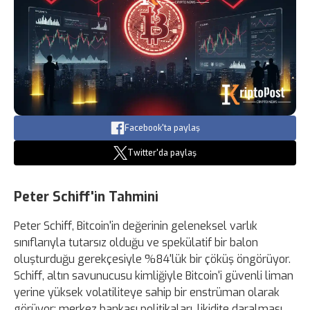
Facebook'ta paylaş
Twitter'da paylaş
Peter Schiff'in Tahmini
Peter Schiff, Bitcoin'in değerinin geleneksel varlık
sınıflarıyla tutarsız olduğu ve spekülatif bir balon
oluşturduğu gerekçesiyle %84'lük bir çöküş öngörüyor.
Schiff, altın savunucusu kimliğiyle Bitcoin'i güvenli liman
yerine yüksek volatiliteye sahip bir enstrüman olarak
görüyor; merkez bankası politikaları, likidite daralması