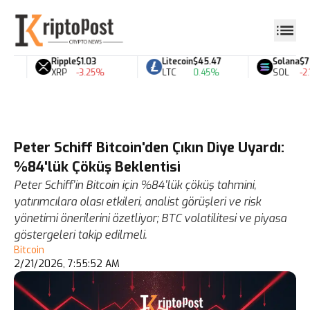
Ripple
$1.03
Litecoin
$45.47
Solana
$72
XRP
-3.25%
LTC
0.45%
SOL
-2.1
Peter Schiff Bitcoin'den Çıkın Diye Uyardı:
%84'lük Çöküş Beklentisi
Peter Schiff'in Bitcoin için %84'lük çöküş tahmini,
yatırımcılara olası etkileri, analist görüşleri ve risk
yönetimi önerilerini özetliyor; BTC volatilitesi ve piyasa
göstergeleri takip edilmeli.
Bitcoin
2/21/2026, 7:55:52 AM