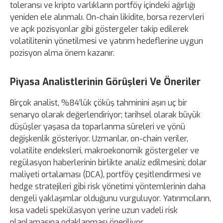
toleransı ve kripto varlıkların portföy içindeki ağırlığı
yeniden ele alınmalı. On-chain likidite, borsa rezervleri
ve açık pozisyonlar gibi göstergeler takip edilerek
volatilitenin yönetilmesi ve yatırım hedeflerine uygun
pozisyon alma önem kazanır.
Piyasa Analistlerinin Görüşleri Ve Öneriler
Birçok analist, %84’lük çöküş tahminini aşırı uç bir
senaryo olarak değerlendiriyor; tarihsel olarak büyük
düşüşler yaşasa da toparlanma süreleri ve yönü
değişkenlik gösteriyor. Uzmanlar, on-chain veriler,
volatilite endeksleri, makroekonomik göstergeler ve
regülasyon haberlerinin birlikte analiz edilmesini; dolar
maliyeti ortalaması (DCA), portföy çeşitlendirmesi ve
hedge stratejileri gibi risk yönetimi yöntemlerinin daha
dengeli yaklaşımlar olduğunu vurguluyor. Yatırımcıların,
kısa vadeli spekülasyon yerine uzun vadeli risk
planlamasına odaklanması öneriliyor.