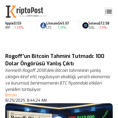
Ripple
$1.03
Litecoin
$45.57
Solana
$72.58
XRP
-1.33%
LTC
1.31%
SOL
-1.11%
Rogoff'un Bitcoin Tahmini Tutmadı: 100
Dolar Öngörüsü Yanlış Çıktı
Kenneth Rogoff 2018'deki Bitcoin tahmininin yanlış
çıktığını itiraf etti; regülasyon eksikliği, yeraltı ekonomisi
ve kurumsal benimsemenin BTC fiyatındaki etkileri
yeniden tartışılıyor.
Bitcoin
8/25/2025, 8:44:24 AM