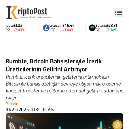
Ripple
$1.02
Litecoin
$45.44
Solana
$73.31
XRP
-2.43%
LTC
-0.44%
SOL
0.34%
Rumble, Bitcoin Bahşişleriyle İçerik
Üreticilerinin Gelirini Artırıyor
Rumble, içerik üreticilerinin gelirlerini artırmak için
Bitcoin ile bahşiş özelliğini devreye alıyor; mikro-ödeme,
küresel transfer ve reklama alternatif gelir fırsatları öne
çıkıyor.
Bitcoin
10/25/2025, 10:35:05 AM