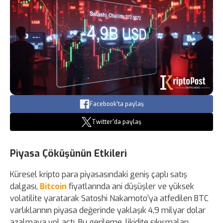
Facebook'ta paylaş
Twitter'da paylaş
Piyasa Çöküşünün Etkileri
Küresel kripto para piyasasındaki geniş çaplı satış
dalgası,
Bitcoin
fiyatlarında ani düşüşler ve yüksek
volatilite yaratarak Satoshi Nakamoto’ya atfedilen BTC
varlıklarının piyasa değerinde yaklaşık 4,9 milyar dolar
azalmaya yol açtı. Bu gerileme, likidite sıkışmaları,