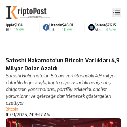
Ripple
$1.04
Litecoin
$46.01
Solana
$76.15
XRP
1.98%
LTC
1.09%
SOL
3.42%
Satoshi Nakamoto'un Bitcoin Varlıkları 4,9
Milyar Dolar Azaldı
Satoshi Nakamoto'un Bitcoin varlıklarındaki 4,9 milyar
dolarlık değer kaybı, kripto piyasasındaki geniş satış
dalgasının yansımalarını, portföy etkilerini, analist
yorumlarını ve geleceğe dair izlenecek göstergeleri
özetliyor.
Bitcoin
10/31/2025, 7:08:47 AM