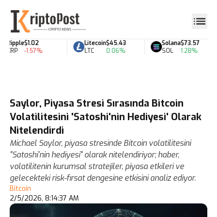
Ripple
$1.02
Litecoin
$45.43
Solana
$73.57
XRP
-1.57%
LTC
0.06%
SOL
1.28%
Saylor, Piyasa Stresi Sırasında Bitcoin
Volatilitesini 'Satoshi'nin Hediyesi' Olarak
Nitelendirdi
Michael Saylor, piyasa stresinde Bitcoin volatilitesini
"Satoshi'nin hediyesi" olarak nitelendiriyor; haber,
volatilitenin kurumsal stratejiler, piyasa etkileri ve
gelecekteki risk-fırsat dengesine etkisini analiz ediyor.
Bitcoin
2/5/2026, 8:14:37 AM