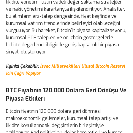
likidite yönetimi, uzun vadeli değer saklama stratejileri
ve nakit yönetimi kararlarıyla ilişkilendiriliyor. Analistler,
bu alımların arz-talep dengesinde, fiyat keşfinde ve
kurumsal yatırım trendlerinde belirleyici olabileceğini
vurguluyor. Bu hareket, Bitcoin'in piyasa kapitalizasyonu,
kurumsal ETF talepleri ve on-chain göstergelerle
birlikte değerlendirildiğinde geniş kapsamlı bir piyasa
sinyali oluşturuyor.
İlginizi Çekebilir:
İsveç Milletvekilleri Ulusal Bitcoin Rezervi
İçin Çağrı Yapıyor
BTC Fiyatının 120.000 Dolara Geri Dönüşü Ve
Piyasa Etkileri
Bitcoin fiyatının 120.000 dolara geri dönmesi,
makroekonomik gelişmeler, kurumsal talep artışı ve
likidite koşullarındaki değişimlerin birleşimiyle
açıklanıyor. Fed politikaları, dolar hareketleri ve küresel