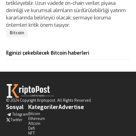
tetikleyebilir. Uzun vadede on-chain veriler, piyasa
derinliği ve kurumsal alımların sürdürülebilirliği yatırım
kararlarında belirleyici olacak; sermaye koruma
önlemleri kritik önem taşıyor.
Bitcoin
İlginizi çekebilecek Bitcoin haberleri
© 2024 Copyright Kriptopost. All Rights Reserved.
Sosyal
Kategoriler
Advertise
Bitcoin
Telegram
Ethereum
Twitter
Altcoin
Defi
NFT