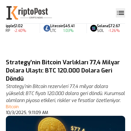
Ripple
$1.02
Litecoin
$45.41
Solana
$72.67
XRP
-2.40%
LTC
1.03%
SOL
-1.26%
Strategy'nin Bitcoin Varlıkları 77,4 Milyar
Dolara Ulaştı: BTC 120.000 Dolara Geri
Döndü
Strategy'nin Bitcoin rezervleri 77,4 milyar dolara
yükseldi; BTC fiyatı 120.000 dolara geri döndü. Kurumsal
alımların piyasa etkileri, riskler ve fırsatlar özetleniyor.
Bitcoin
10/3/2025, 9:11:09 AM