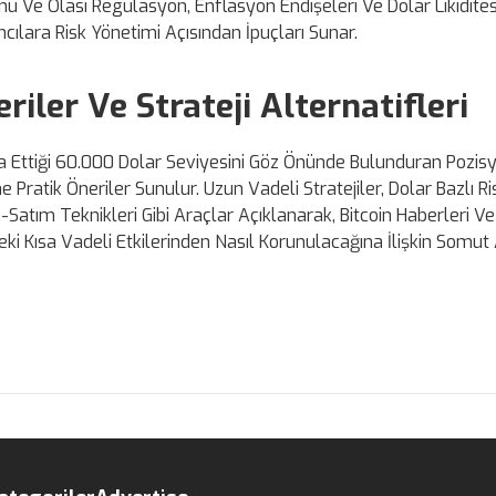
ü Ve Olası Regülasyon, Enflasyon Endişeleri Ve Dolar Likiditesi
cılara Risk Yönetimi Açısından İpuçları Sunar.
eriler Ve Strateji Alternatifleri
ma Ettiği 60.000 Dolar Seviyesini Göz Önünde Bulunduran Pozis
Pratik Öneriler Sunulur. Uzun Vadeli Stratejiler, Dolar Bazlı Ri
atım Teknikleri Gibi Araçlar Açıklanarak, Bitcoin Haberleri Ve
deki Kısa Vadeli Etkilerinden Nasıl Korunulacağına İlişkin Somut