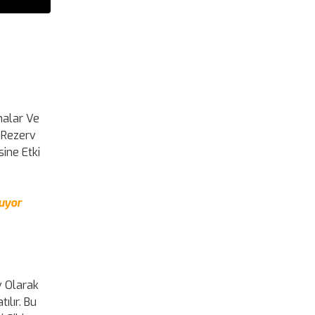
malar Ve
k Rezerv
sine Etki
tuyor
v Olarak
ılır. Bu