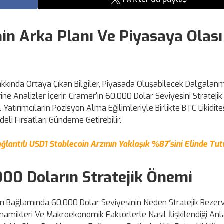
in Arka Planı Ve Piyasaya Olası
Hakkında Ortaya Çıkan Bilgiler, Piyasada Oluşabilecek Dalgalan
ne Analizler İçerir. Cramer'ın 60.000 Dolar Seviyesini Strateji
atırımcıların Pozisyon Alma Eğilimleriyle Birlikte BTC Likidite
eli Fırsatları Gündeme Getirebilir.
lantılı USD1 Stablecoin Arzının Yaklaşık %87'sini Elinde Tu
00 Doların Stratejik Önemi
arı Bağlamında 60.000 Dolar Seviyesinin Neden Stratejik Rezer
inamikleri Ve Makroekonomik Faktörlerle Nasıl İlişkilendiği Anlat