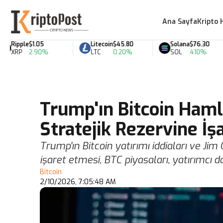
Ana Sayfa
Kripto 
Ripple
$1.05
Litecoin
$45.80
Solana
$76.30
XRP
2.90%
LTC
0.20%
SOL
4.10%
Trump'ın Bitcoin Haml
Stratejik Rezervine İşa
Trump'ın Bitcoin yatırımı iddiaları ve Jim
işaret etmesi, BTC piyasaları, yatırımcı da
Bitcoin
2/10/2026, 7:05:48 AM