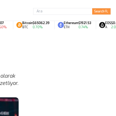
Search
Bitcoin
$65062.39
Ethereum
$1921.53
EOS
$0.07
BTC
0.70%
ETH
0.74%
A
2.01%
 olarak
zetliyor.