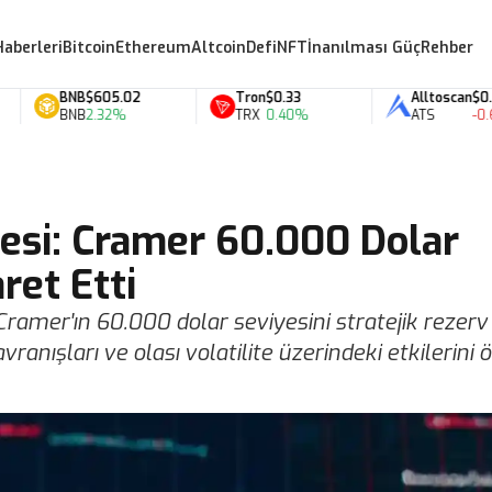
Haberleri
Bitcoin
Ethereum
Altcoin
Defi
NFT
İnanılması Güç
Rehber
BNB
$605.02
Tron
$0.33
Alltoscan
$0.07
BNB
2.32%
TRX
0.40%
ATS
-0.60%
esi: Cramer 60.000 Dolar
ret Etti
 Cramer'ın 60.000 dolar seviyesini stratejik rezerv
vranışları ve olası volatilite üzerindeki etkilerini ö