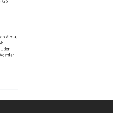
 Gibi
yon Alma,
sk
 Lider
 Adımlar