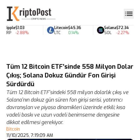
Ripple
$1.03
Litecoin
$45.36
Solana
$72.34
XRP
-2.88%
LTC
0.14%
SOL
-2.27%
Tüm 12 Bitcoin ETF'sinde 558 Milyon Dolar
Çıkış; Solana Dokuz Gündür Fon Girişi
Sürdürdü
Tüm 12 Bitcoin ETF'sindeki 558 milyon dolarlık çıkış ve
Solana'nın dokuz gün süren fon girişi serisi, yatırımcı
davranışları ve piyasa dinamikleri üzerinde etkili; kısa
vadeli baskı ve uzun vadeli benimseme dengesine
dikkat edilmesi gerekiyor.
Bitcoin
11/10/2025, 7:19:09 AM