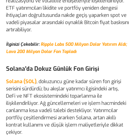
realizasyonu ve volatilite endişeleriyle ilişkilendiriliyor.
ETF yatırımcıları likidite ve portföy yeniden dengesi
ihtiyaçları doğrultusunda nakde geçiş yaparken spot ve
vadeli piyasalar arasındaki oynaklık Bitcoin fiyat baskısını
artırabiliyor.
İlginizi Çekebilir:
Ripple Labs 500 Milyon Dolar Yatırım Aldı;
Lava 200 Milyon Dolar Fon Topladı
Solana'da Dokuz Günlük Fon Girişi
Solana (SOL)
, dokuzuncu güne kadar süren fon girişi
serisini sürdürdü; bu akışlar yatırımcı ilgisindeki artış,
DeFi ve NFT ekosistemindeki toparlanma ile
ilişkilendiriliyor. Ağ güncellemeleri ve işlem hacmindeki
canlanma kısa vadeli talebi destekliyor. Yatırımcılar
portföy çeşitlendirmesi ararken Solana, artan akıllı
kontrat kullanımı ve düşük işlem maliyetleriyle dikkat
çekiyor.