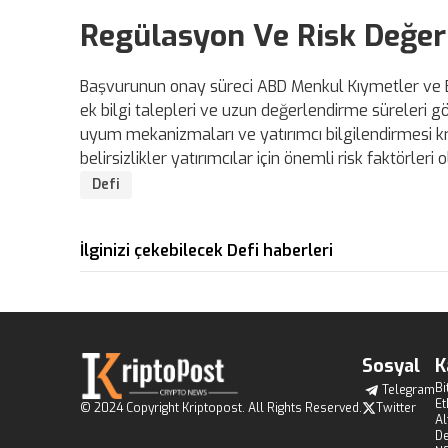
Regülasyon Ve Risk Değer
Başvurunun onay süreci ABD Menkul Kıymetler ve 
ek bilgi talepleri ve uzun değerlendirme süreleri g
uyum mekanizmaları ve yatırımcı bilgilendirmesi kri
belirsizlikler yatırımcılar için önemli risk faktörleri 
Defi
İlginizi çekebilecek Defi haberleri
Sosyal
K
Bi
Telegram
E
© 2024 Copyright Kriptopost. All Rights Reserved.
Twitter
Al
De