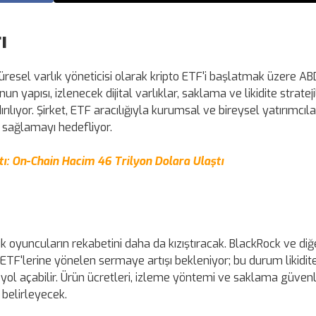
ı
üresel varlık yöneticisi olarak kripto ETF'i başlatmak üzere AB
yapısı, izlenecek dijital varlıklar, saklama ve likidite stratejil
ılıyor. Şirket, ETF aracılığıyla kurumsal ve bireysel yatırımcıl
i sağlamayı hedefliyor.
ktı: On-Chain Hacim 46 Trilyon Dolara Ulaştı
k oyuncuların rekabetini daha da kızıştıracak. BlackRock ve di
to ETF'lerine yönelen sermaye artışı bekleniyor; bu durum likidit
ol açabilir. Ürün ücretleri, izleme yöntemi ve saklama güvenli
 belirleyecek.