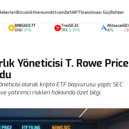
Haberleri
Bitcoin
Ethereum
Altcoin
Defi
NFT
İnanılması Güç
Rehber
BNB
$603.77
Tron
$0.33
Alltoscan
$0.07
BNB
1.37%
TRX
0.35%
ATS
-1.88%
rlık Yöneticisi T. Rowe Price
rdu
 yöneticisi olarak kripto ETF başvurusu yaptı; SEC
ve yatırımcı riskleri hakkında özet bilgi.