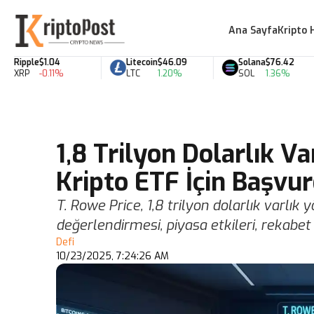
Ana Sayfa
Kripto 
ipple
$1.04
Litecoin
$46.09
Solana
$76.42
RP
-0.11%
LTC
1.20%
SOL
1.36%
1,8 Trilyon Dolarlık Va
Kripto ETF İçin Başvu
T. Rowe Price, 1,8 trilyon dolarlık varlık
değerlendirmesi, piyasa etkileri, rekabet 
Defi
10/23/2025, 7:24:26 AM