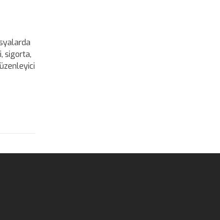
osyalarda
 sigorta,
düzenleyici