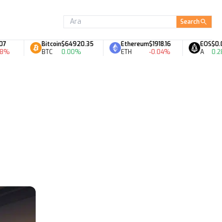
Search
Bitcoin
$64920.35
Ethereum
$1918.16
EOS
$0.06
BTC
0.00%
ETH
-0.04%
A
0.28%