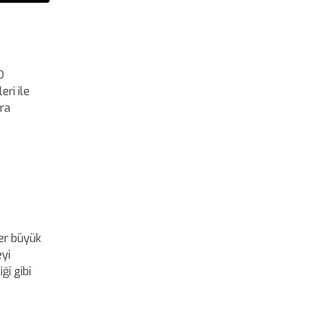
D
eri ile
ara
ğer büyük
eyi
ği gibi