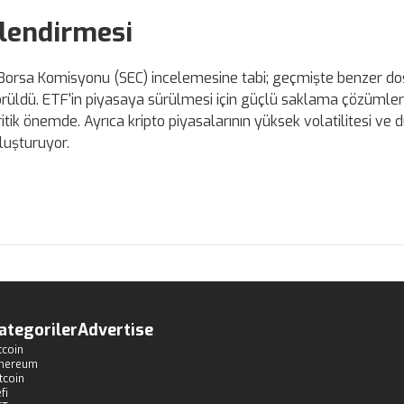
lendirmesi
Borsa Komisyonu (SEC) incelemesine tabi; geçmişte benzer d
örüldü. ETF'in piyasaya sürülmesi için güçlü saklama çözümleri,
tik önemde. Ayrıca kripto piyasalarının yüksek volatilitesi ve 
oluşturuyor.
ategoriler
Advertise
tcoin
thereum
tcoin
fi