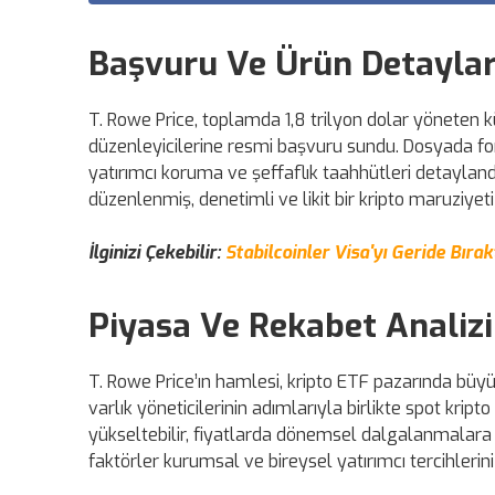
Başvuru Ve Ürün Detaylar
T. Rowe Price, toplamda 1,8 trilyon dolar yöneten k
düzenleyicilerine resmi başvuru sundu. Dosyada fonun 
yatırımcı koruma ve şeffaflık taahhütleri detaylandır
düzenlenmiş, denetimli ve likit bir kripto maruziyet
İlginizi Çekebilir:
Stabilcoinler Visa'yı Geride Bıra
Piyasa Ve Rekabet Analizi
T. Rowe Price’ın hamlesi, kripto ETF pazarında büyü
varlık yöneticilerinin adımlarıyla birlikte spot krip
yükseltebilir, fiyatlarda dönemsel dalgalanmalara y
faktörler kurumsal ve bireysel yatırımcı tercihlerini