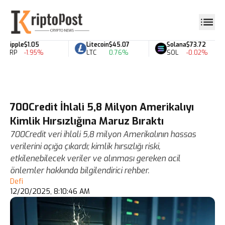
Ripple
$1.05
Litecoin
$45.07
Solana
$73.72
XRP
-1.95%
LTC
0.76%
SOL
-0.02%
700Credit İhlali 5,8 Milyon Amerikalıyı
Kimlik Hırsızlığına Maruz Bıraktı
700Credit veri ihlali 5,8 milyon Amerikalının hassas
verilerini açığa çıkardı; kimlik hırsızlığı riski,
etkilenebilecek veriler ve alınması gereken acil
önlemler hakkında bilgilendirici rehber.
Defi
12/20/2025, 8:10:46 AM