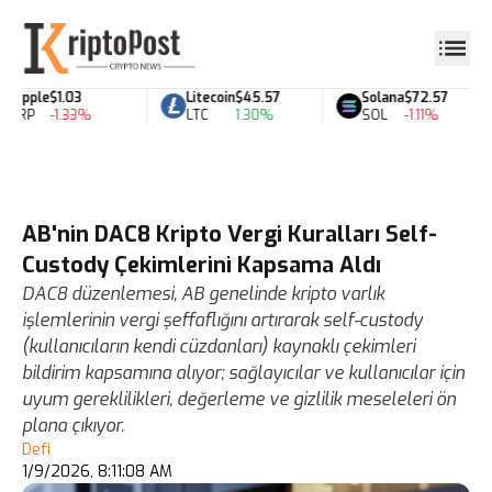
Ripple
$1.03
Litecoin
$45.57
Solana
$72.57
XRP
-1.33%
LTC
1.30%
SOL
-1.11%
AB'nin DAC8 Kripto Vergi Kuralları Self-
Custody Çekimlerini Kapsama Aldı
DAC8 düzenlemesi, AB genelinde kripto varlık
işlemlerinin vergi şeffaflığını artırarak self-custody
(kullanıcıların kendi cüzdanları) kaynaklı çekimleri
bildirim kapsamına alıyor; sağlayıcılar ve kullanıcılar için
uyum gereklilikleri, değerleme ve gizlilik meseleleri ön
plana çıkıyor.
Defi
1/9/2026, 8:11:08 AM