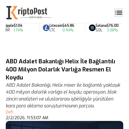
Ripple
$1.04
Litecoin
$45.86
Solana
$76.00
XRP
1.74%
LTC
0.94%
SOL
3.08%
ABD Adalet Bakanlığı Helix İle Bağlantılı
400 Milyon Dolarlık Varlığa Resmen El
Koydu
ABD Adalet Bakanlığı, Helix mixer ile bağlantılı yaklaşık
400 milyon dolarlık varlığa el koydu; operasyon, blok
zinciri analizleri ve uluslararası işbirliğiyle yürütülen
kara para aklama soruşturmasının parçası.
Defi
2/2/2026, 11:53:07 AM