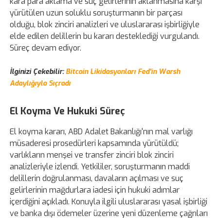
kara para aklama ve suç gelirlerinin aklanmasına karşı
yürütülen uzun soluklu soruşturmanın bir parçası
olduğu, blok zinciri analizleri ve uluslararası işbirliğiyle
elde edilen delillerin bu kararı desteklediği vurgulandı.
Süreç devam ediyor.
İlginizi Çekebilir:
Bitcoin Likidasyonları Fed'in Warsh
Adaylığıyla Sıçradı
El Koyma Ve Hukuki Süreç
El koyma kararı, ABD Adalet Bakanlığı'nın mal varlığı
müsaderesi prosedürleri kapsamında yürütüldü;
varlıkların menşei ve transfer zinciri blok zinciri
analizleriyle izlendi. Yetkililer, soruşturmanın maddi
delillerin doğrulanması, davaların açılması ve suç
gelirlerinin mağdurlara iadesi için hukuki adımlar
içerdiğini açıkladı. Konuyla ilgili uluslararası yasal işbirliği
ve banka dışı ödemeler üzerine yeni düzenleme çağrıları