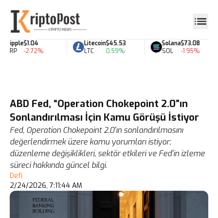
Ripple
$1.04
Litecoin
$45.53
Solana
$73.08
XRP
-2.72%
LTC
0.59%
SOL
-1.95%
ABD Fed, “Operation Chokepoint 2.0”ın
Sonlandırılması İçin Kamu Görüşü İstiyor
Fed, Operation Chokepoint 2.0'ın sonlandırılmasını
değerlendirmek üzere kamu yorumları istiyor;
düzenleme değişiklikleri, sektör etkileri ve Fed'in izleme
süreci hakkında güncel bilgi.
Defi
2/24/2026, 7:11:44 AM