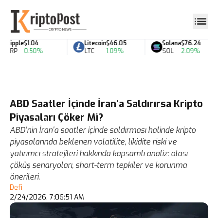
Ripple
$1.04
Litecoin
$46.05
Solana
$76.24
XRP
0.50%
LTC
1.09%
SOL
2.09%
ABD Saatler İçinde İran'a Saldırırsa Kripto
Piyasaları Çöker Mi?
ABD'nin İran'a saatler içinde saldırması halinde kripto
piyasalarında beklenen volatilite, likidite riski ve
yatırımcı stratejileri hakkında kapsamlı analiz: olası
çöküş senaryoları, short-term tepkiler ve korunma
önerileri.
Defi
2/24/2026, 7:06:51 AM