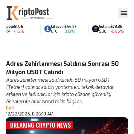
Ripple
$1.05
Litecoin
$44.87
Solana
$73.36
XRP
-1.13%
LTC
0.13%
SOL
-0.66%
Adres Zehirlenmesi Saldırısı Sonrası 50
Milyon USDT Çalındı
Adres zehirlenmesi saldırısında 50 milyon USDT
(Tether) çalındı; saldırı yöntemleri, teknik detaylar,
etkileri ve kullanıcılar için kripto cüzdan güvenliği
önerileri ile blok zinciri takip bilgileri.
Defi
12/22/2025, 8:26:10 AM