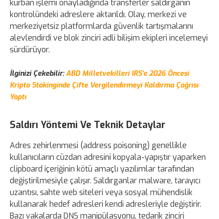
kurban işlemi onayladığında transferler saldırganın
kontrolündeki adreslere aktarıldı. Olay, merkezi ve
merkeziyetsiz platformlarda güvenlik tartışmalarını
alevlendirdi ve blok zinciri adli bilişim ekipleri incelemeyi
sürdürüyor.
İlginizi Çekebilir:
ABD Milletvekilleri IRS'e 2026 Öncesi
Kripto Stakinginde Çifte Vergilendirmeyi Kaldırma Çağrısı
Yaptı
Saldırı Yöntemi Ve Teknik Detaylar
Adres zehirlenmesi (address poisoning) genellikle
kullanıcıların cüzdan adresini kopyala-yapıştır yaparken
clipboard içeriğinin kötü amaçlı yazılımlar tarafından
değiştirilmesiyle çalışır. Saldırganlar malware, tarayıcı
uzantısı, sahte web siteleri veya sosyal mühendislik
kullanarak hedef adresleri kendi adresleriyle değiştirir.
Bazı vakalarda DNS manipülasyonu, tedarik zinciri