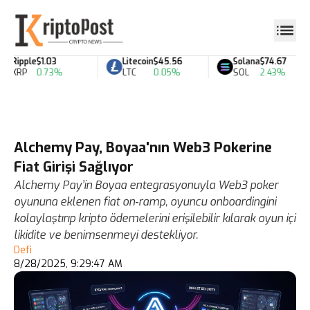
Ripple
$1.03
Litecoin
$45.56
Solana
$74.67
XRP
0.73%
LTC
0.05%
SOL
2.43%
Alchemy Pay, Boyaa'nın Web3 Pokerine
Fiat Girişi Sağlıyor
Alchemy Pay’in Boyaa entegrasyonuyla Web3 poker
oyununa eklenen fiat on‑ramp, oyuncu onboardingini
kolaylaştırıp kripto ödemelerini erişilebilir kılarak oyun içi
likidite ve benimsenmeyi destekliyor.
Defi
8/28/2025, 9:29:47 AM