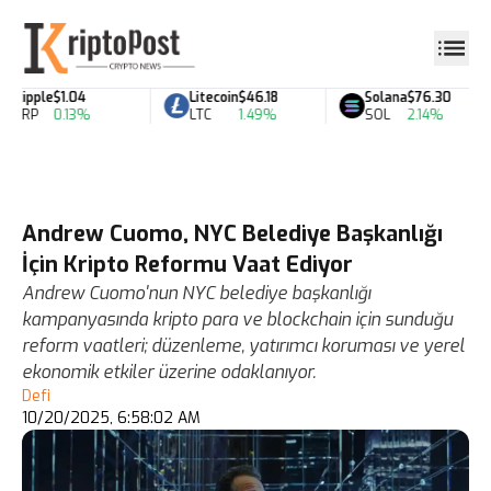
Ripple
$1.04
Litecoin
$46.18
Solana
$76.30
XRP
0.13%
LTC
1.49%
SOL
2.14%
Andrew Cuomo, NYC Belediye Başkanlığı
İçin Kripto Reformu Vaat Ediyor
Andrew Cuomo'nun NYC belediye başkanlığı
kampanyasında kripto para ve blockchain için sunduğu
reform vaatleri; düzenleme, yatırımcı koruması ve yerel
ekonomik etkiler üzerine odaklanıyor.
Defi
10/20/2025, 6:58:02 AM