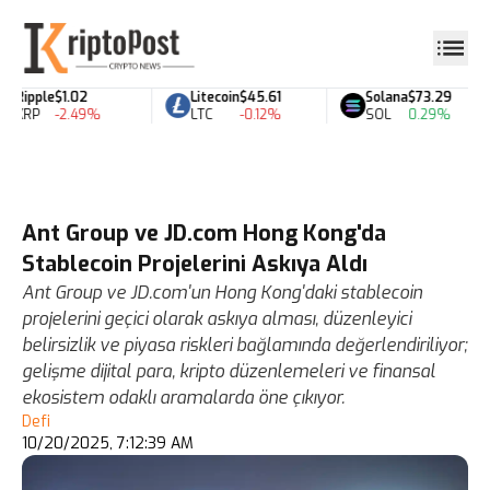
Ripple
$1.02
Litecoin
$45.61
Solana
$73.29
XRP
-2.49%
LTC
-0.12%
SOL
0.29%
Ant Group ve JD.com Hong Kong'da
Stablecoin Projelerini Askıya Aldı
Ant Group ve JD.com'un Hong Kong'daki stablecoin
projelerini geçici olarak askıya alması, düzenleyici
belirsizlik ve piyasa riskleri bağlamında değerlendiriliyor;
gelişme dijital para, kripto düzenlemeleri ve finansal
ekosistem odaklı aramalarda öne çıkıyor.
Defi
10/20/2025, 7:12:39 AM