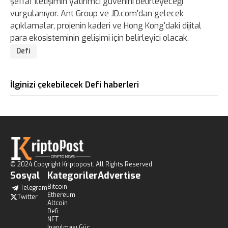
şeffaf iletişimin yatırımcı güvenini belirleyeceği
vurgulanıyor. Ant Group ve JD.com'dan gelecek
açıklamalar, projenin kaderi ve Hong Kong'daki dijital
para ekosisteminin gelişimi için belirleyici olacak.
Defi
İlginizi çekebilecek Defi haberleri
© 2024 Copyright Kriptopost. All Rights Reserved.
Sosyal
Kategoriler
Advertise
Bitcoin
Telegram
Ethereum
Twitter
Altcoin
Defi
NFT
İnanılması Güç