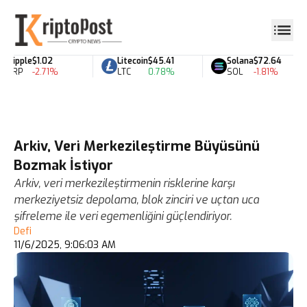
Ripple
$1.02
Litecoin
$45.41
Solana
$72.64
XRP
-2.71%
LTC
0.78%
SOL
-1.81%
Arkiv, Veri Merkezileştirme Büyüsünü
Bozmak İstiyor
Arkiv, veri merkezileştirmenin risklerine karşı
merkeziyetsiz depolama, blok zinciri ve uçtan uca
şifreleme ile veri egemenliğini güçlendiriyor.
Defi
11/6/2025, 9:06:03 AM