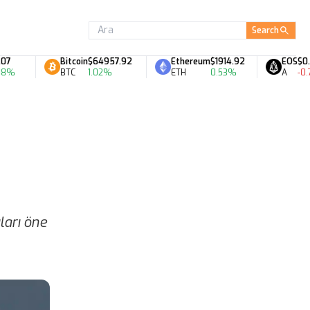
Search
Bitcoin
$64957.92
Ethereum
$1914.92
EOS
$0.06
%
BTC
1.02%
ETH
0.53%
A
-0.7
ıları öne