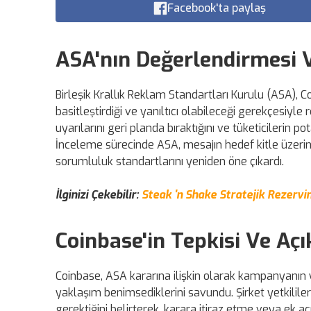
Facebook'ta paylaş
ASA'nın Değerlendirmesi V
Birleşik Krallık Reklam Standartları Kurulu (ASA), C
basitleştirdiği ve yanıltıcı olabileceği gerekçesiyle 
uyarılarını geri planda bıraktığını ve tüketicilerin 
İnceleme sürecinde ASA, mesajın hedef kitle üzerind
sorumluluk standartlarını yeniden öne çıkardı.
İlginizi Çekebilir:
Steak 'n Shake Stratejik Rezervi
Coinbase'in Tepkisi Ve Aç
Coinbase, ASA kararına ilişkin olarak kampanyanın ya
yaklaşım benimsediklerini savundu. Şirket yetkilil
gerektiğini belirterek, karara itiraz etme veya ek 