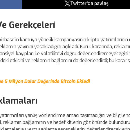
Twitter'da paylaş
e Gerekçeleri
oinbase’in kamuya yönelik kampanyasının kripto yatırımlarının r
reklamın yayınını yasakladığını açıkladı. Kurul kararında, reklamı
potansiyel kayıpları ile volatiliteyi doğru değerlendiremeyeceğini
eki etkisini ve reklamın bağlamını da değerlendirdi; bu karar 
ne 5 Milyon Dolar Değerinde Bitcoin Ekledi
ıklamaları
tırımcıları yanlış yönlendirme amacı taşımadığını ve bilgilendir
eri, reklamın bağlamının ve hedef kitlenin göz önünde bulundur
açıklamalarla uyum sağlama seçeneklerini değerlendireceklerini 