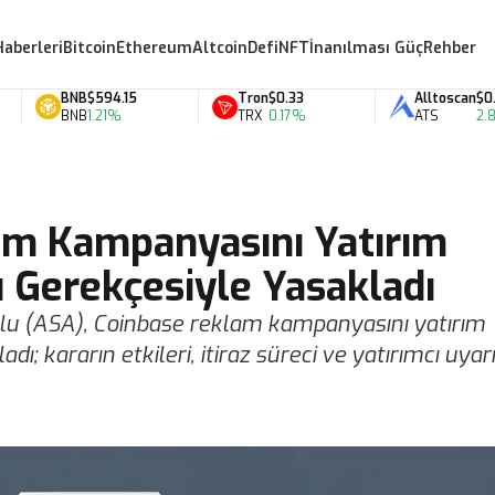
Haberleri
Bitcoin
Ethereum
Altcoin
Defi
NFT
İnanılması Güç
Rehber
BNB
$594.15
Tron
$0.33
Alltoscan
$0.07
BNB
1.21%
TRX
0.17%
ATS
2.88
am Kampanyasını Yatırım
ğı Gerekçesiyle Yasakladı
rulu (ASA), Coinbase reklam kampanyasını yatırım
adı; kararın etkileri, itiraz süreci ve yatırımcı uyar