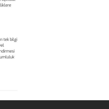
liklere
ı tek bilgi
yel
endirmesi
rumluluk