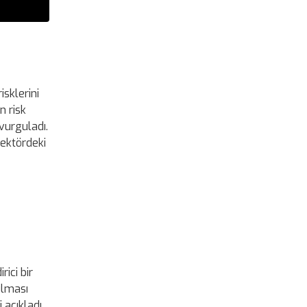
isklerini
n risk
 vurguladı.
sektördeki
ici bir
ulması
açıkladı.