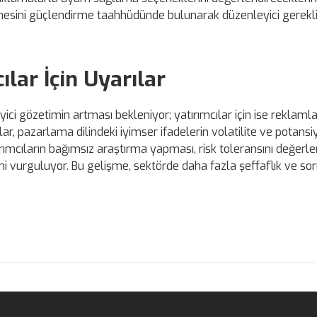
dirmesini güçlendirme taahhüdünde bulunarak düzenleyici gerekli
ılar İçin Uyarılar
ci gözetimin artması bekleniyor; yatırımcılar için ise reklamlar
r, pazarlama dilindeki iyimser ifadelerin volatilite ve potansi
ırımcıların bağımsız araştırma yapması, risk toleransını değerl
i vurguluyor. Bu gelişme, sektörde daha fazla şeffaflık ve so