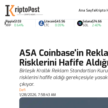
Ana Sayfa
Kripto 
Ripple
$1.03
Litecoin
$45.56
Solana
$74.66
XRP
0.64%
LTC
0.05%
SOL
2.40%
ASA Coinbase'in Rekl
Risklerini Hafife Aldı
Birleşik Krallık Reklam Standartları Ku
risklerini hafife aldığı gerekçesiyle yasakl
çıkıyor.
Defi
1/28/2026, 7:58:43 AM