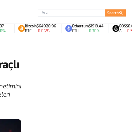
Search
Bitcoin
$64920.96
Ethereum
$1919.44
EOS
$0.06
BTC
-0.06%
ETH
0.30%
A
-0.54%
açlı
netimini
leri