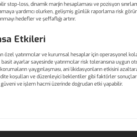
bilir stop-loss, dinamik marjin hesaplaması ve pozisyon sınırlam
ınırlamaya yardımcı olurken, gelişmiş günlük raporlama risk gör
unmayı hedefler ve şeffaflığı artırır.
sa Etkileri
an özel yatırımcılar ve kurumsal hesaplar için operasyonel kol
 basit ayarlar sayesinde yatırımcılar risk toleransına uygun o
 korumaların yaygınlaşması, ani likidasyonların etkisini azaltar
kidite koşulları ve düzenleyici beklentiler gibi faktörler sonuçlar
 güveni ve işlem hacmi üzerinde doğrudan etki yapabilir.