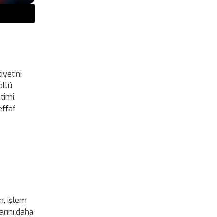
iyetini
ollü
timi,
effaf
m, işlem
larını daha