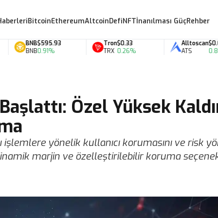
Haberleri
Bitcoin
Ethereum
Altcoin
Defi
NFT
İnanılması Güç
Rehber
BNB
$595.93
Tron
$0.33
Alltoscan
$0.07
BNB
0.91%
TRX
0.26%
ATS
0.80%
aşlattı: Özel Yüksek Kaldır
uma
 işlemlere yönelik kullanıcı korumasını ve risk yö
inamik marjin ve özelleştirilebilir koruma seçenek