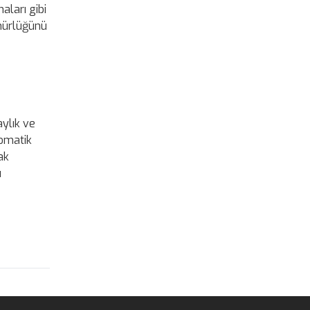
aları gibi
ünürlüğünü
aylık ve
tomatik
ak
ı