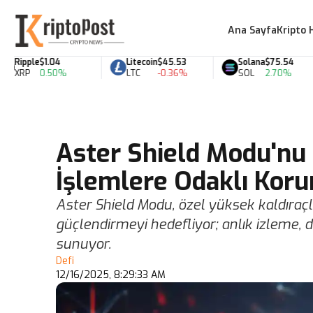
Ana Sayfa
Kripto 
ipple
$1.04
Litecoin
$45.53
Solana
$75.54
RP
0.50%
LTC
-0.36%
SOL
2.70%
Aster Shield Modu'nu B
İşlemlere Odaklı Kor
Aster Shield Modu, özel yüksek kaldıraçlı
güçlendirmeyi hedefliyor; anlık izleme, d
sunuyor.
Defi
12/16/2025, 8:29:33 AM