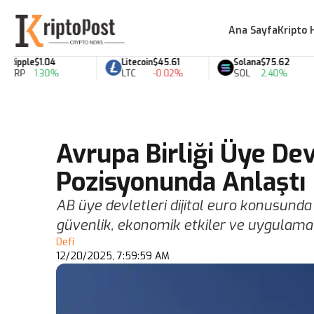
Ana Sayfa
Kripto 
pple
$1.04
Litecoin
$45.61
Solana
$75.62
RP
1.30%
LTC
-0.02%
SOL
2.40%
Avrupa Birliği Üye Devl
Pozisyonunda Anlaştı
AB üye devletleri dijital euro konusunda 
güvenlik, ekonomik etkiler ve uygulama 
Defi
12/20/2025, 7:59:59 AM