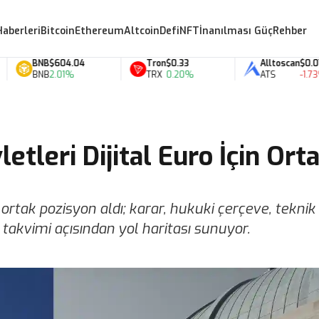
Haberleri
Bitcoin
Ethereum
Altcoin
Defi
NFT
İnanılması Güç
Rehber
BNB
$604.04
Tron
$0.33
Alltoscan
$0.07
BNB
2.01%
TRX
0.20%
ATS
-1.73%
etleri Dijital Euro İçin Ort
ortak pozisyon aldı; karar, hukuki çerçeve, teknik
takvimi açısından yol haritası sunuyor.