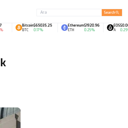
Search
Bitcoin
$65035.25
Ethereum
$1920.96
EOS
$0.06
BTC
0.17%
ETH
0.25%
A
0.29%
ak