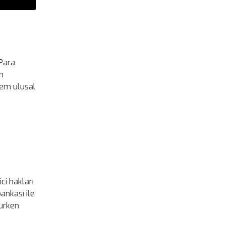
 Para
ın
 hem ulusal
ci hakları
ankası ile
rurken