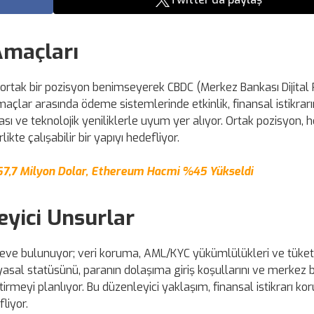
maçları
da ortak bir pozisyon benimseyerek CBDC (Merkez Bankası Dijital
Amaçlar arasında ödeme sistemlerinde etkinlik, finansal istikrar
ası ve teknolojik yeniliklerle uyum yer alıyor. Ortak pozisyon,
e çalışabilir bir yapıyı hedefliyor.
 67,7 Milyon Dolar, Ethereum Hacmi %45 Yükseldi
eyici Unsurlar
eve bulunuyor; veri koruma, AML/KYC yükümlülükleri ve tüketi
n yasal statüsünü, paranın dolaşıma giriş koşullarını ve merkez b
irmeyi planlıyor. Bu düzenleyici yaklaşım, finansal istikrarı ko
liyor.