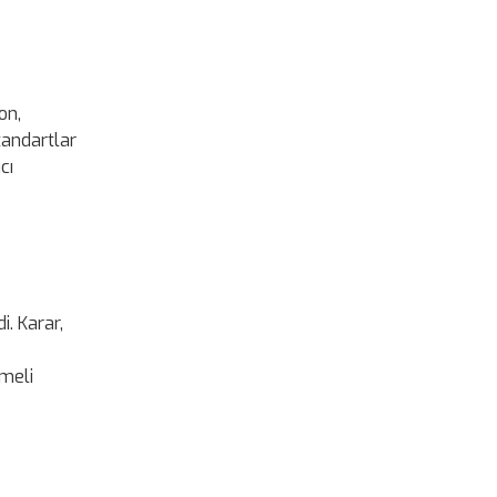
on,
standartlar
cı
. Karar,
emeli