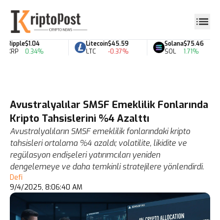
Ripple
$1.04
Litecoin
$45.59
Solana
$75.46
XRP
0.34%
LTC
-0.37%
SOL
1.71%
Avustralyalılar SMSF Emeklilik Fonlarında
Kripto Tahsislerini %4 Azalttı
Avustralyalıların SMSF emeklilik fonlarındaki kripto
tahsisleri ortalama %4 azaldı; volatilite, likidite ve
regülasyon endişeleri yatırımcıları yeniden
dengelemeye ve daha temkinli stratejilere yönlendirdi.
Defi
9/4/2025, 8:06:40 AM