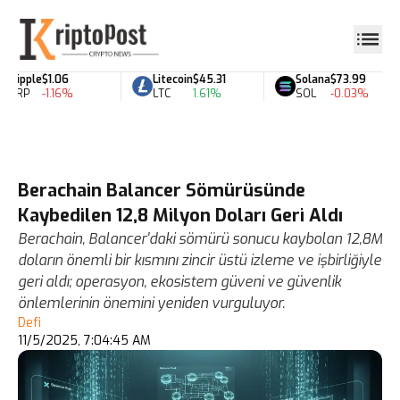
Ripple
$1.06
Litecoin
$45.31
Solana
$73.99
XRP
-1.16%
LTC
1.61%
SOL
-0.03%
Berachain Balancer Sömürüsünde
Kaybedilen 12,8 Milyon Doları Geri Aldı
Berachain, Balancer'daki sömürü sonucu kaybolan 12,8M
doların önemli bir kısmını zincir üstü izleme ve işbirliğiyle
geri aldı; operasyon, ekosistem güveni ve güvenlik
önlemlerinin önemini yeniden vurguluyor.
Defi
11/5/2025, 7:04:45 AM