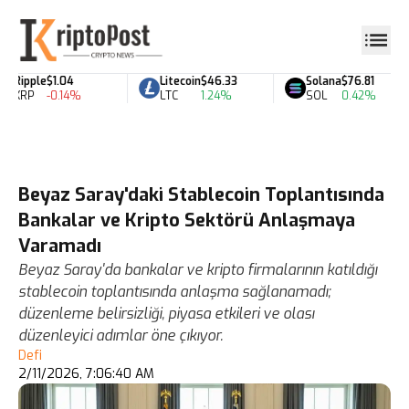
Ripple
$1.04
Litecoin
$46.33
Solana
$76.81
XRP
-0.14%
LTC
1.24%
SOL
0.42%
Beyaz Saray'daki Stablecoin Toplantısında
Bankalar ve Kripto Sektörü Anlaşmaya
Varamadı
Beyaz Saray'da bankalar ve kripto firmalarının katıldığı
stablecoin toplantısında anlaşma sağlanamadı;
düzenleme belirsizliği, piyasa etkileri ve olası
düzenleyici adımlar öne çıkıyor.
Defi
2/11/2026, 7:06:40 AM