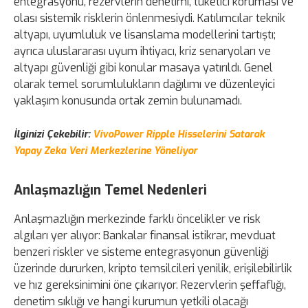
entegrasyonu, rezervlerin denetimi, tüketici koruması ve
olası sistemik risklerin önlenmesiydi. Katılımcılar teknik
altyapı, uyumluluk ve lisanslama modellerini tartıştı;
ayrıca uluslararası uyum ihtiyacı, kriz senaryoları ve
altyapı güvenliği gibi konular masaya yatırıldı. Genel
olarak temel sorumlulukların dağılımı ve düzenleyici
yaklaşım konusunda ortak zemin bulunamadı.
İlginizi Çekebilir:
VivoPower Ripple Hisselerini Satarak
Yapay Zeka Veri Merkezlerine Yöneliyor
Anlaşmazlığın Temel Nedenleri
Anlaşmazlığın merkezinde farklı öncelikler ve risk
algıları yer alıyor: Bankalar finansal istikrar, mevduat
benzeri riskler ve sisteme entegrasyonun güvenliği
üzerinde dururken, kripto temsilcileri yenilik, erişilebilirlik
ve hız gereksinimini öne çıkarıyor. Rezervlerin şeffaflığı,
denetim sıklığı ve hangi kurumun yetkili olacağı