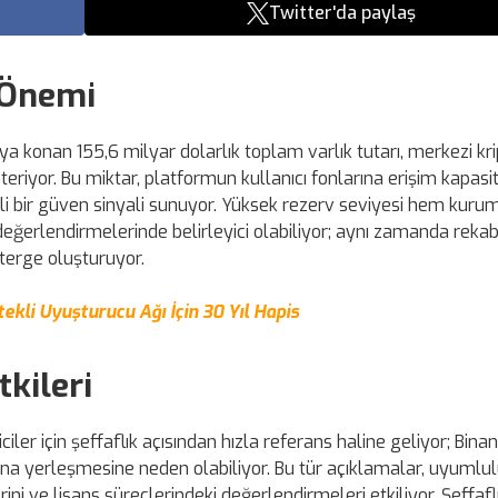
Twitter'da paylaş
 Önemi
a konan 155,6 milyar dolarlık toplam varlık tutarı, merkezi kr
teriyor. Bu miktar, platformun kullanıcı fonlarına erişim kapasit
emli bir güven sinyali sunuyor. Yüksek rezerv seviyesi hem kuru
 değerlendirmelerinde belirleyici olabiliyor; aynı zamanda rekab
österge oluşturuyor.
ekli Uyuşturucu Ağı İçin 30 Yıl Hapis
kileri
ler için şeffaflık açısından hızla referans haline geliyor; Binan
ğına yerleşmesine neden olabiliyor. Bu tür açıklamalar, uyumlu
ni ve lisans süreçlerindeki değerlendirmeleri etkiliyor. Şeffaflı