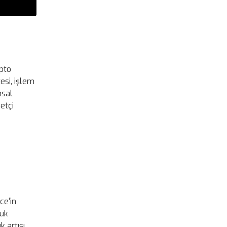
ipto
esi, işlem
msal
etçi
ce’in
luk
k artışı