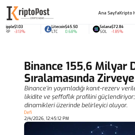
Ana Sayfa
Kripto 
pple
$1.03
Litecoin
$45.50
Solana
$72.84
RP
-3.13%
LTC
0.68%
SOL
-1.85%
Binance 155,6 Milyar D
Sıralamasında Zirveye
Binance’in yayımladığı kanıt-rezerv veril
likidite ve şeffaflık profilini güçlendiri
dinamikleri üzerinde belirleyici oluyor.
Defi
2/4/2026, 12:45:12 PM