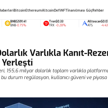
Haberleri
Bitcoin
Ethereum
Altcoin
Defi
NFT
İnanılması Güç
Rehber
BNB
$591.41
Tron
$0.33
Alltoscan
$0.07
BNB
-0.75%
TRX
-0.28%
ATS
-4.43%
olarlık Varlıkla Kanıt-Reze
 Yerleşti
eri, 155,6 milyar dolarlık toplam varlıkla platfor
yor; bu durum regülasyon, kullanıcı güveni ve piyasa