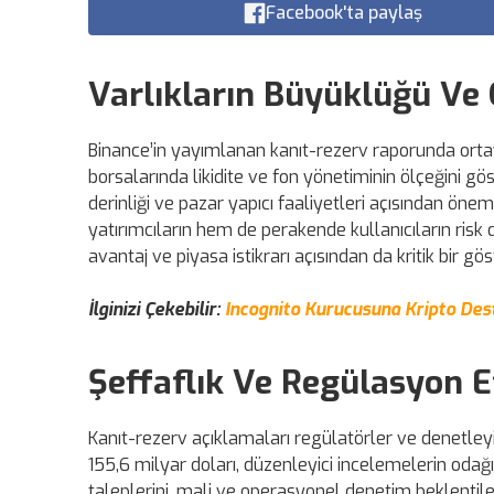
Facebook'ta paylaş
Varlıkların Büyüklüğü Ve
Binance’in yayımlanan kanıt-rezerv raporunda ortay
borsalarında likidite ve fon yönetiminin ölçeğini gös
derinliği ve pazar yapıcı faaliyetleri açısından ön
yatırımcıların hem de perakende kullanıcıların risk
avantaj ve piyasa istikrarı açısından da kritik bir g
İlginizi Çekebilir:
Incognito Kurucusuna Kripto Dest
Şeffaflık Ve Regülasyon Et
Kanıt-rezerv açıklamaları regülatörler ve denetleyici
155,6 milyar doları, düzenleyici incelemelerin oda
taleplerini, mali ve operasyonel denetim beklentileri