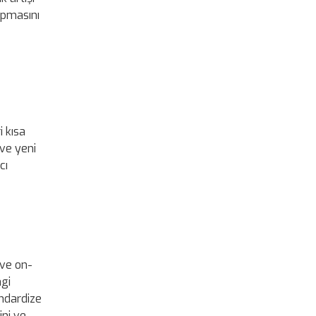
apmasını
i kısa
 ve yeni
cı
 ve on-
ngi
andardize
ini ve