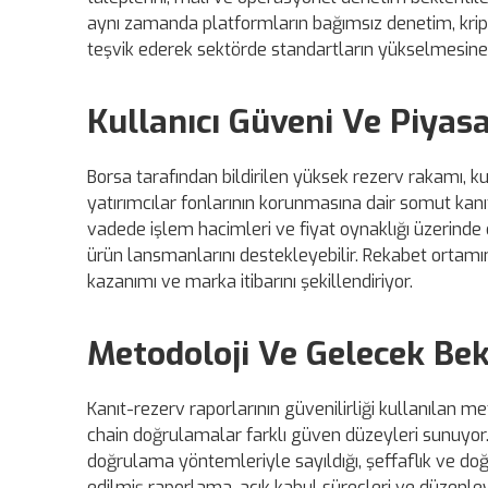
aynı zamanda platformların bağımsız denetim, kri
teşvik ederek sektörde standartların yükselmesine k
Kullanıcı Güveni Ve Piyasa
Borsa tarafından bildirilen yüksek rezerv rakamı, kul
yatırımcılar fonlarının korunmasına dair somut kanı
vadede işlem hacimleri ve fiyat oynaklığı üzerinde 
ürün lansmanlarını destekleyebilir. Rekabet ortamı
kazanımı ve marka itibarını şekillendiriyor.
Metodoloji Ve Gelecek Bek
Kanıt-rezerv raporlarının güvenilirliği kullanılan me
chain doğrulamalar farklı güven düzeyleri sunuyor. 
doğrulama yöntemleriyle sayıldığı, şeffaflık ve doğ
edilmiş raporlama, açık kabul süreçleri ve düzenleyic