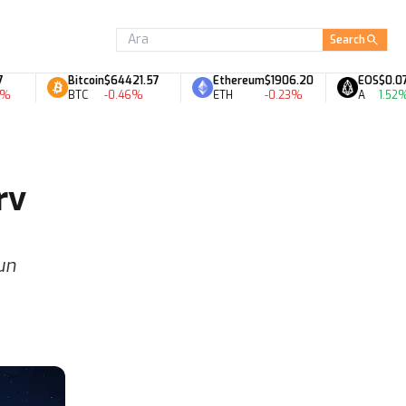
Search
Bitcoin
$64421.57
Ethereum
$1906.20
EOS
$0.07
BTC
-0.46%
ETH
-0.23%
A
1.52%
rv
mun