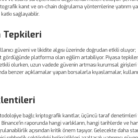
ptografik kanıt ve on-chain doğrulama yöntemlerine yatırım y
atkı sağlayabilir.
 Tepkileri
lanıcı güveni ve likidite algısı üzerinde doğrudan etkili oluyor;
t gördüğünde platforma olan eğilim artabiliyor. Piyasa tepkiler
etkili olurken, uzun vadede güvenin artması kurumsal girişleri
nda benzer açıklamalar yapan borsalarla kıyaslamalar, kullanı
lentileri
todolojiye bağlı; kriptografik kanıtlar, üçüncü taraf denetimleri
Binance’in raporunda hangi varlıkların, hangi tarihlerde ve ha
rulanabilirlik açısından kritik önem taşıyor. Gelecekte daha st
i rehberlik sektördeki belirsizlikleri azaltarak yatırımcı güven