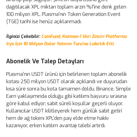
dağıtılacak XPL miktarı toplam arzın %1'ine denk gelen
100 milyon XPL. Plasma'nın Token Generation Event
(TGE) tarihi ise henüz açıklanmadı.
İlginizi Çekebilir:
CoinFund, Katman-1 Veri Zinciri Platformu
Irys İçin 10 Milyon Dolar Yatırım Turu’na Liderlik Etti
Abonelik Ve Talep Detayları
Plasma'nın USDT ürünü için belirlenen toplam abonelik
kotası 250 milyon USDT olarak açıklandı ve duyurudan
kısa süre sonra bu kota tamamen doldu. Binance, Simple
Earn yaklaşımında olduğu gibi katılımı başvuru sırasına
göre kabul ediyor; sabit süreli koşullar geçerli oluyor.
Kullanıcılar USDT kilitleyerek hem günlük sabit getiri
hem de ağ tokenı XPL'den pay elde etme hakkı
kazanıyor, erken katılım avantajı talebi artırdı.