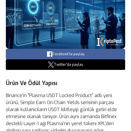
Facebook'ta paylaş
Twitter'da paylaş
Ürün Ve Ödül Yapısı
Binance'in "Plasma USDT Locked Product" adlı yeni
ürünü, Simple Earn On‑Chain Yields serisinin parçası
olarak kullanıcıların USDT kilitleyip günlük getiri elde
etmesine olanak tanıyor. Ürün aynı zamanda Bitfinex
destekli Layer‑1 ağı Plasma'nın yerel tokenı XPL'den
airdrop payı sağlıyor; şirketin duyurusuna göre