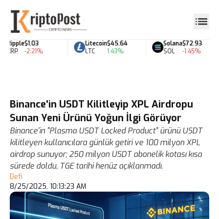
Ripple
$1.03
Litecoin
$45.64
Solana
$72.93
XRP
-2.21%
LTC
1.43%
SOL
-1.45%
Binance'in USDT Kilitleyip XPL Airdropu
Sunan Yeni Ürünü Yoğun İlgi Görüyor
Binance'in "Plasma USDT Locked Product" ürünü USDT
kilitleyen kullanıcılara günlük getiri ve 100 milyon XPL
airdrop sunuyor; 250 milyon USDT abonelik kotası kısa
sürede doldu, TGE tarihi henüz açıklanmadı.
Defi
8/25/2025, 10:13:23 AM