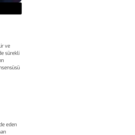
ir ve
de sürekli
ın
onsensüsü
lide eden
man