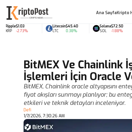
Ana Sayfa
Kripto 
ipple
$1.03
Litecoin
$45.40
Solana
$72.50
RP
-2.73%
LTC
0.38%
SOL
-1.88%
BitMEX Ve Chainlink İş
İşlemleri İçin Oracle 
BitMEX, Chainlink oracle altyapısını ent
fiyat akışları sunmayı planlıyor; bu enteg
etkileri ve teknik detayları inceleniyor.
Defi
1/7/2026, 7:30:26 AM