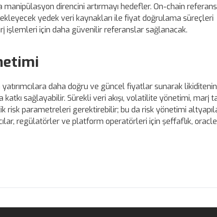
 manipülasyon direncini artırmayı hedefler. On-chain referans 
ekleyecek yedek veri kaynakları ile fiyat doğrulama süreçleri
j işlemleri için daha güvenilir referanslar sağlanacak.
netimi
yatırımcılara daha doğru ve güncel fiyatlar sunarak likiditenin
atkı sağlayabilir. Sürekli veri akışı, volatilite yönetimi, marj t
isk parametreleri gerektirebilir; bu da risk yönetimi altyapıla
lar, regülatörler ve platform operatörleri için şeffaflık, oracl