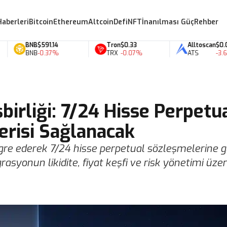
Haberleri
Bitcoin
Ethereum
Altcoin
Defi
NFT
İnanılması Güç
Rehber
BNB
$591.14
Tron
$0.33
Alltoscan
$0.07
BNB
-0.37%
TRX
-0.07%
ATS
-3.66%
birliği: 7/24 Hisse Perpetu
Verisi Sağlanacak
egre ederek 7/24 hisse perpetual sözleşmelerine g
rasyonun likidite, fiyat keşfi ve risk yönetimi üzer