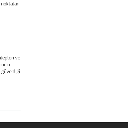
noktaları,
alepleri ve
rının
e güvenliği