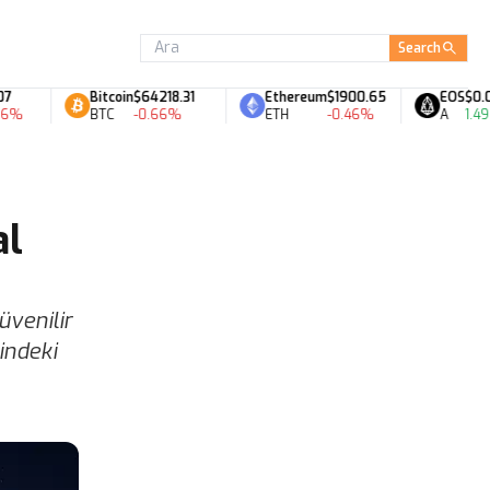
Search
Bitcoin
$64218.31
Ethereum
$1900.65
EOS
$0.07
BTC
-0.66%
ETH
-0.46%
A
1.49%
al
üvenilir
indeki