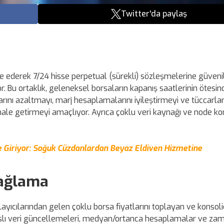
Twitter'da paylaş
gre ederek 7/24 hisse perpetual (sürekli) sözleşmelerine güvenil
or. Bu ortaklık, geleneksel borsaların kapanış saatlerinin ötesin
tlarını azaltmayı, marj hesaplamalarını iyileştirmeyi ve tüccarlar
ale getirmeyi amaçlıyor. Ayrıca çoklu veri kaynağı ve node k
e Giriyor: Soğuk Cüzdanlardan Beyaz Eldiven Hizmetine
Sağlama
ağlayıcılarından gelen çoklu borsa fiyatlarını toplayan ve konso
kanslı veri güncellemeleri, medyan/ortanca hesaplamalar ve za