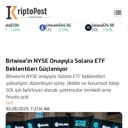
pple
$1.04
Litecoin
$45.56
Solana
$74.50
RP
1.24%
LTC
0.13%
SOL
2.61%
Bitwise'in NYSE Onayıyla Solana ETF
Beklentileri Güçleniyor
Bitwise'in NYSE onayıyla Solana ETF beklentileri
yükseliyor; düzenleyici süreç, likidite ve kurumsal talep
SOL için belirleyici olacak, yatırımcılar temkinli ama
fırsata açık.
Defi
10/28/2025, 7:21:14 AM