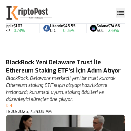
Ripple
$1.03
Litecoin
$45.55
Solana
$74.66
XRP
0.73%
LTC
0.05%
SOL
2.43%
BlackRock Yeni Delaware Trust İle
Ethereum Staking ETF'si İçin Adım Atıyor
BlackRock, Delaware merkezli yeni bir trust kurarak
Ethereum staking ETF'si için altyapı hazırlıklarını
hızlandırdı; kurumsal uyum, staking ödülleri ve
düzenleyici süreçler öne çıkıyor.
Defi
11/20/2025, 7:34:09 AM