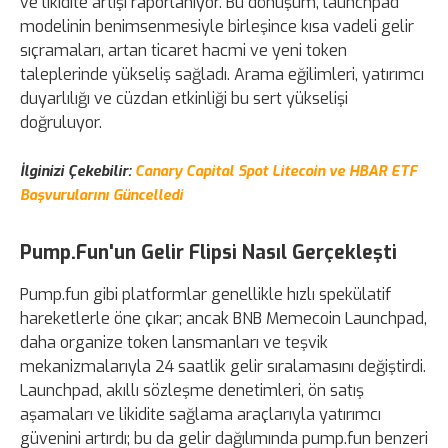
ve likidite artışı raporlanıyor. Bu dönüşüm, launchpad
modelinin benimsenmesiyle birleşince kısa vadeli gelir
sıçramaları, artan ticaret hacmi ve yeni token
taleplerinde yükseliş sağladı. Arama eğilimleri, yatırımcı
duyarlılığı ve cüzdan etkinliği bu sert yükselişi
doğruluyor.
İlginizi Çekebilir:
Canary Capital Spot Litecoin ve HBAR ETF
Başvurularını Güncelledi
Pump.Fun'un Gelir Flipsi Nasıl Gerçekleşti
Pump.fun gibi platformlar genellikle hızlı spekülatif
hareketlerle öne çıkar; ancak BNB Memecoin Launchpad,
daha organize token lansmanları ve teşvik
mekanizmalarıyla 24 saatlik gelir sıralamasını değiştirdi.
Launchpad, akıllı sözleşme denetimleri, ön satış
aşamaları ve likidite sağlama araçlarıyla yatırımcı
güvenini artırdı; bu da gelir dağılımında pump.fun benzeri