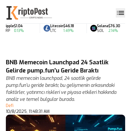
Ripple
$1.04
Litecoin
$46.18
Solana
$76.30
XRP
0.13%
LTC
1.49%
SOL
2.14%
BNB Memecoin Launchpad 24 Saatlik
Gelirde pump.fun'u Geride Bıraktı
BNB memecoin launchpad, 24 saatlik gelirde
pump.fun’u geride bıraktı; bu gelişmenin arkasındaki
faktörler, yatırımcı riskleri ve piyasa etkileri hakkında
analiz ve temel bulgular burada.
Defi
10/8/2025, 11:48:31 AM