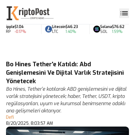
Ripple
$1.04
Litecoin
$46.23
Solana
$76.62
XRP
-0.17%
LTC
1.40%
SOL
1.59%
Bo Hines Tether'e Katıldı: Abd
Genişlemesini Ve Dijital Varlık Stratejisini
Yönetecek
Bo Hines, Tether'e katılarak ABD genişlemesini ve dijital
varlık stratejisini yönetecek; haber, Tether, USDT, kripto
regülasyonları, uyum ve kurumsal benimsenme odaklı
ana gelişmeleri aktarıyor.
Defi
8/20/2025, 8:03:57 AM