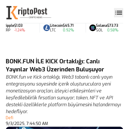
Ripple
$1.03
Litecoin
$45.71
Solana
$73.73
XRP
-1.24%
LTC
0.92%
SOL
0.58%
BONK.FUN İLE KICK Ortaklığı: Canlı
Yayınlar Web3 Üzerinden Buluşuyor
BONK.fun ve Kick ortaklığı, Web3 tabanlı canlı yayın
entegrasyonu sayesinde içerik oluşturuculara yeni
monetizasyon araçları, izleyici etkileşimleri ve
keşfedilebilirlik fırsatları sunuyor; token, NFT ve API
destekli özelliklerle platform büyümesini hızlandırmayı
hedefliyor.
Defi
9/3/2025, 7:44:50 AM