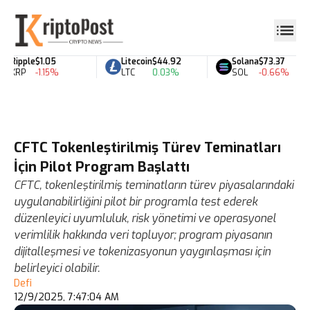
Ripple
$1.05
Litecoin
$44.92
Solana
$73.37
XRP
-1.15%
LTC
0.03%
SOL
-0.66%
CFTC Tokenleştirilmiş Türev Teminatları
İçin Pilot Program Başlattı
CFTC, tokenleştirilmiş teminatların türev piyasalarındaki
uygulanabilirliğini pilot bir programla test ederek
düzenleyici uyumluluk, risk yönetimi ve operasyonel
verimlilik hakkında veri topluyor; program piyasanın
dijitalleşmesi ve tokenizasyonun yaygınlaşması için
belirleyici olabilir.
Defi
12/9/2025, 7:47:04 AM