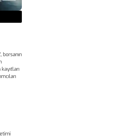
, borsanın
m
kayıtları
ımcıları
netimi