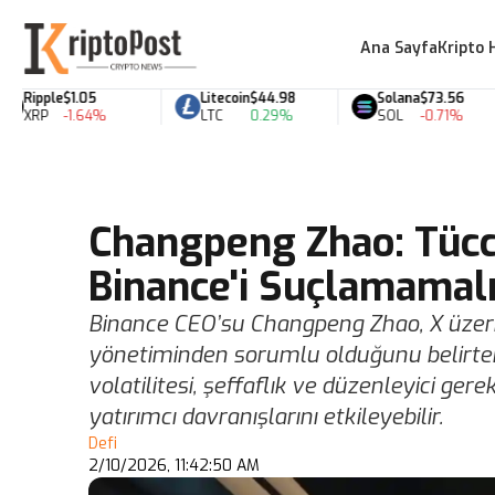
Ana Sayfa
Kripto 
Ripple
$1.05
Litecoin
$44.98
Solana
$73.56
XRP
-1.64%
LTC
0.29%
SOL
-0.71%
Changpeng Zhao: Tücca
Binance'i Suçlamamal
Binance CEO’su Changpeng Zhao, X üzerin
yönetiminden sorumlu olduğunu belirter
volatilitesi, şeffaflık ve düzenleyici ge
yatırımcı davranışlarını etkileyebilir.
Defi
2/10/2026, 11:42:50 AM