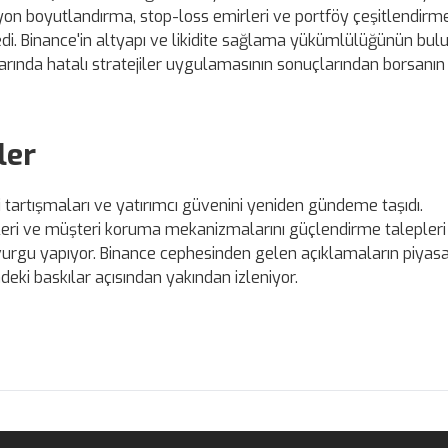
isyon boyutlandırma, stop-loss emirleri ve portföy çeşitlendirme
edi. Binance'in altyapı ve likidite sağlama yükümlülüğünün bu
rlarında hatalı stratejiler uygulamasının sonuçlarından borsanı
ler
i tartışmaları ve yatırımcı güvenini yeniden gündeme taşıdı.
leri ve müşteri koruma mekanizmalarını güçlendirme talepleri
a vurgu yapıyor. Binance cephesinden gelen açıklamaların piyasa 
rindeki baskılar açısından yakından izleniyor.