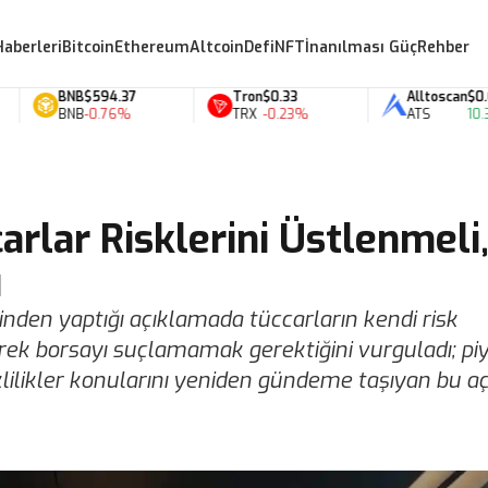
Haberleri
Bitcoin
Ethereum
Altcoin
Defi
NFT
İnanılması Güç
Rehber
BNB
$594.37
Tron
$0.33
Alltoscan
$0.07
BNB
-0.76%
TRX
-0.23%
ATS
10.31%
rlar Risklerini Üstlenmeli
ı
den yaptığı açıklamada tüccarların kendi risk
ek borsayı suçlamamak gerektiğini vurguladı; pi
reklilikler konularını yeniden gündeme taşıyan bu 