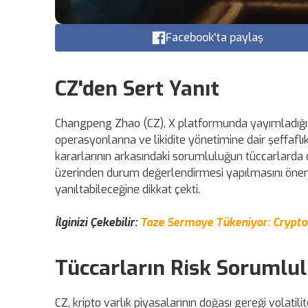
Facebook'ta paylaş
CZ'den Sert Yanıt
Changpeng Zhao (CZ), X platformunda yayımladığı me
operasyonlarına ve likidite yönetimine dair şeffaflı
kararlarının arkasındaki sorumluluğun tüccarlarda o
üzerinden durum değerlendirmesi yapılmasını önerd
yanıltabileceğine dikkat çekti.
İlginizi Çekebilir:
Taze Sermaye Tükeniyor: CryptoQ
Tüccarların Risk Sorumlu
CZ, kripto varlık piyasalarının doğası gereği volati