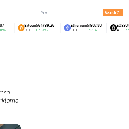
Search
Bitcoin
$64739.26
Ethereum
$1907.80
EOS
$0.07
BTC
0.98%
ETH
1.94%
A
1.15%
,
yasa
açıklama