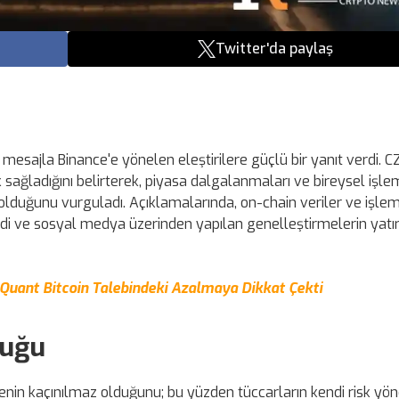
Twitter'da paylaş
sajla Binance'e yönelen eleştirilere güçlü bir yanıt verdi. CZ
k sağladığını belirterek, piyasa dalgalanmaları ve bireysel işle
lduğunu vurguladı. Açıklamalarında, on-chain veriler ve işlem 
i ve sosyal medya üzerinden yapılan genelleştirmelerin yatır
uant Bitcoin Talebindeki Azalmaya Dikkat Çekti
luğu
litenin kaçınılmaz olduğunu; bu yüzden tüccarların kendi risk yö