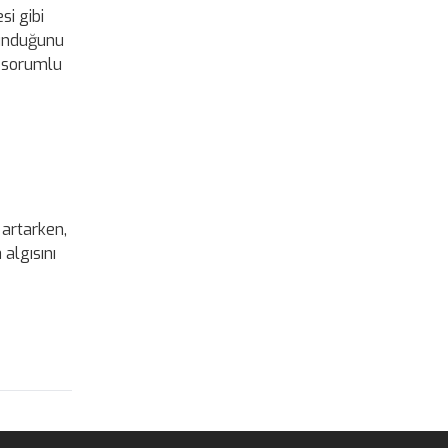
si gibi
lunduğunu
n sorumlu
 artarken,
algısını