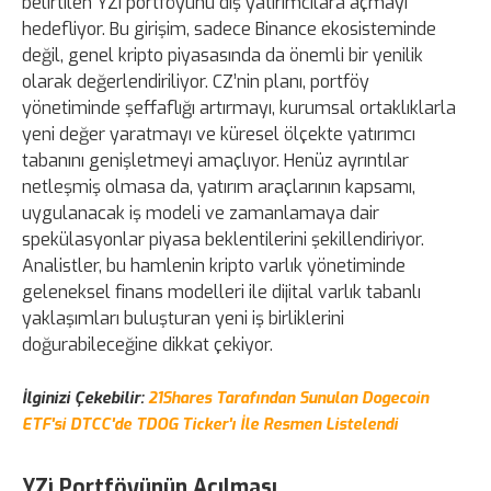
belirtilen YZi portföyünü dış yatırımcılara açmayı
hedefliyor. Bu girişim, sadece Binance ekosisteminde
değil, genel kripto piyasasında da önemli bir yenilik
olarak değerlendiriliyor. CZ’nin planı, portföy
yönetiminde şeffaflığı artırmayı, kurumsal ortaklıklarla
yeni değer yaratmayı ve küresel ölçekte yatırımcı
tabanını genişletmeyi amaçlıyor. Henüz ayrıntılar
netleşmiş olmasa da, yatırım araçlarının kapsamı,
uygulanacak iş modeli ve zamanlamaya dair
spekülasyonlar piyasa beklentilerini şekillendiriyor.
Analistler, bu hamlenin kripto varlık yönetiminde
geleneksel finans modelleri ile dijital varlık tabanlı
yaklaşımları buluşturan yeni iş birliklerini
doğurabileceğine dikkat çekiyor.
İlginizi Çekebilir:
21Shares Tarafından Sunulan Dogecoin
ETF'si DTCC'de TDOG Ticker'ı İle Resmen Listelendi
YZi Portföyünün Açılması