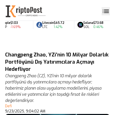
ipple
$1.03
Litecoin
$45.72
Solana
$73.68
RP
-1.69%
LTC
1.42%
SOL
0.46%
Changpeng Zhao, YZi'nin 10 Milyar Dolarlık
Portföyünü Dış Yatırımcılara Açmayı
Hedefliyor
Changpeng Zhao (CZ), YZi'nin 10 milyar dolarlık
portföyünü dış yatırımcılara açmayı hedefliyor;
haberimiz planın olası uygulama modellerini, piyasa
etkilerini ve yatırımcılar için taşıdığı fırsat ile riskleri
değerlendiriyor.
Defi
9/23/2025, 9:04:02 AM