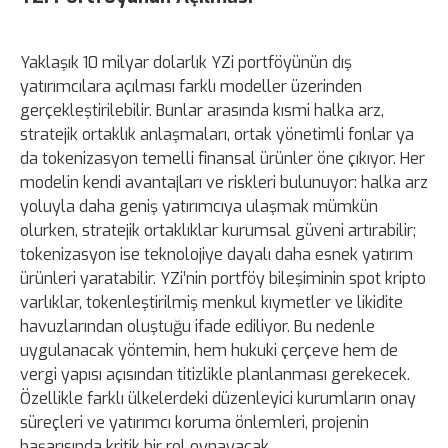
Yaklaşık 10 milyar dolarlık YZi portföyünün dış
yatırımcılara açılması farklı modeller üzerinden
gerçekleştirilebilir. Bunlar arasında kısmi halka arz,
stratejik ortaklık anlaşmaları, ortak yönetimli fonlar ya
da tokenizasyon temelli finansal ürünler öne çıkıyor. Her
modelin kendi avantajları ve riskleri bulunuyor: halka arz
yoluyla daha geniş yatırımcıya ulaşmak mümkün
olurken, stratejik ortaklıklar kurumsal güveni artırabilir;
tokenizasyon ise teknolojiye dayalı daha esnek yatırım
ürünleri yaratabilir. YZi’nin portföy bileşiminin spot kripto
varlıklar, tokenleştirilmiş menkul kıymetler ve likidite
havuzlarından oluştuğu ifade ediliyor. Bu nedenle
uygulanacak yöntemin, hem hukuki çerçeve hem de
vergi yapısı açısından titizlikle planlanması gerekecek.
Özellikle farklı ülkelerdeki düzenleyici kurumların onay
süreçleri ve yatırımcı koruma önlemleri, projenin
başarısında kritik bir rol oynayacak.