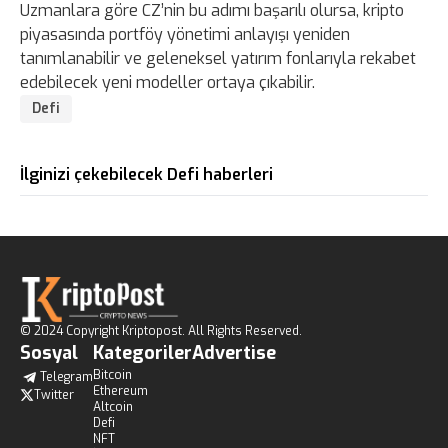
Uzmanlara göre CZ’nin bu adımı başarılı olursa, kripto
piyasasında portföy yönetimi anlayışı yeniden
tanımlanabilir ve geleneksel yatırım fonlarıyla rekabet
edebilecek yeni modeller ortaya çıkabilir.
Defi
İlginizi çekebilecek Defi haberleri
© 2024 Copyright Kriptopost. All Rights Reserved.
Sosyal
Kategoriler
Advertise
Bitcoin
Telegram
Ethereum
Twitter
Altcoin
Defi
NFT